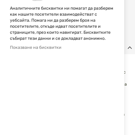
29,14 € / 56,99 лв.
Аналитичните бисквитки ни помагат да разберем
как нашите посетители взаимодействат с
Уведомявай ме, когато цената пада
уебсайта. Помага ни да разберем броя на
посетителите, откъде идват посетителите и
Уведомявай ме, когато този продукт е в наличност
страниците, през които навигират. Бисквитките
събират тези данни и се докладват анонимно.
Детайли
Показване на бисквитки
Schrade SCH303 е сгъваем нож с линейно заключване и
възможност за отваряне с една ръка. Острието му е
изработено от
9Cr18MoV карбонова неръждаема стомана с
титаниево покритие. Ръкохватката е от неръждаема
стомана с титаниево покритие, като в задният си край има
отвор за ремък. Има клипс с възможност за закачане на
колан.
Спецификации:
- Материал на острието:
9Cr18MoV карбонова неръждаема
стомана с титаниево покритие
- Дължина на острието: 9.4 см
- Обща дължина: 21.6 см