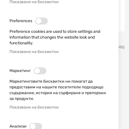
Показване на бисквитки
Preferences
Preference cookies are used to store settings and
information that changes the website look and
Преминете
functionality.
Schrade
SKU
20990
към
Показване на бисквитки
началото
на
Тактически нож модел
галерия
Маркетинг
със
Schrade SCH303
снимки
Маркетинговите бисквитки ни помагат да
предоставим на нашите посетители подходящо
Добави мнение
рейтинг:
съдържание, история на сърфиране и препоръки
за продукти.
Schrade SCH303 е сгъваем нож с линейно
заключване и възможност за отваряне с една
Показване на бисквитки
ръка.
ИЗЧЕРПАН
Анализи