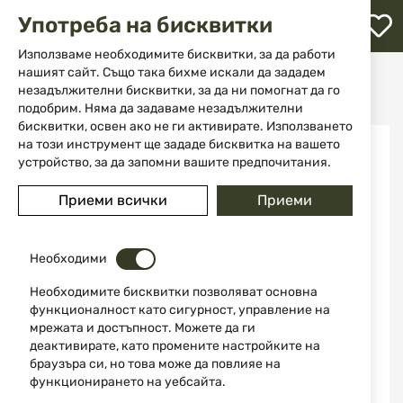
М
Употреба на бисквитки
с
с
Използваме необходимите бисквитки, за да работи
л
нашият сайт. Също така бихме искали да зададем
Начало
Ножове
Сгъваеми ножове
незадължителни бисквитки, за да ни помогнат да го
Тактически нож модел Schrade SCH303
ене
подобрим. Няма да задаваме незадължителни
бисквитки, освен ако не ги активирате. Използването
Преминете
на този инструмент ще зададе бисквитка на вашето
към
устройство, за да запомни вашите предпочитания.
края
на
Приеми всички
Приеми
галерията
на
изображенията
Необходими
Необходимите бисквитки позволяват основна
функционалност като сигурност, управление на
мрежата и достъпност. Можете да ги
деактивирате, като промените настройките на
браузъра си, но това може да повлияе на
функционирането на уебсайта.