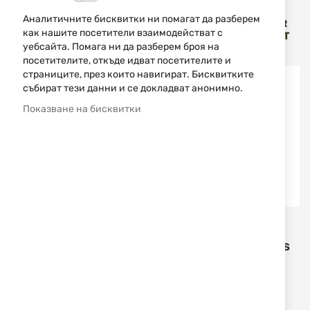
Vector Optics
Vector Optics
Аналитичните бисквитки ни помагат да разберем
ОПТИКА 4-24X50 VECTOR
ОПТИКА 1-6X24 VECTOR
как нашите посетители взаимодействат с
TAURON GENII SCFF-65
CONTINENTAL SCOC-23T
уебсайта. Помага ни да разберем броя на
459,00 €
897,73 лв.
459,00 €
897,73 лв.
/
/
посетителите, откъде идват посетителите и
страниците, през които навигират. Бисквитките
събират тези данни и се докладват анонимно.
Показване на бисквитки
Vector Optics
Vector Optics
БЪРЗОМЕР 1X22
БЪРЗОМЕР FRENZY PLUS
VICTOPTICS T4 RDSL17
SOL MULTI RETRICLE
1X18X20 VECTOR SCRD-
SM63
45,00 €
88,01 лв.
215,00 €
420,50 лв.
/
/