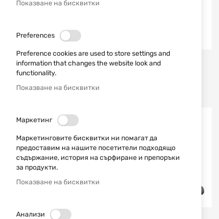
Показване на бисквитки
Preferences
Preference cookies are used to store settings and
SPRINGFIELD ARMORY
SPRINGFIELD ARMORY
information that changes the website look and
functionality.
МЕРНИК U-NOCH ЗА
ТРИТИЕВА МУШКА ЗА
ECHELON
ECHELON TR
Показване на бисквитки
23,00 €
44,98 лв.
57,00 €
111,48 лв.
/
/
НОВО
Маркетинг
Маркетинговите бисквитки ни помагат да
предоставим на нашите посетители подходящо
съдържание, история на сърфиране и препоръки
за продукти.
Показване на бисквитки
Анализи