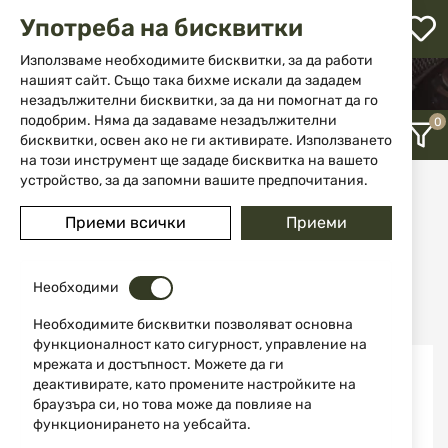
М
Употреба на бисквитки
с
с
Използваме необходимите бисквитки, за да работи
л
нашият сайт. Също така бихме искали да зададем
НАЧАЛО
АКСЕСОАРИ И ЧАСТИ ЗА ОРЪЖИЕ
незадължителни бисквитки, за да ни помогнат да го
МЕРНИ ПРИБОРИ
ене
подобрим. Няма да задаваме незадължителни
бисквитки, освен ако не ги активирате. Използването
на този инструмент ще зададе бисквитка на вашето
устройство, за да запомни вашите предпочитания.
Мерни прибори
Приеми всички
Приеми
12
Последно добавени
Необходими
Необходимите бисквитки позволяват основна
функционалност като сигурност, управление на
мрежата и достъпност. Можете да ги
НОВО
НОВО
деактивирате, като промените настройките на
браузъра си, но това може да повлияе на
функционирането на уебсайта.