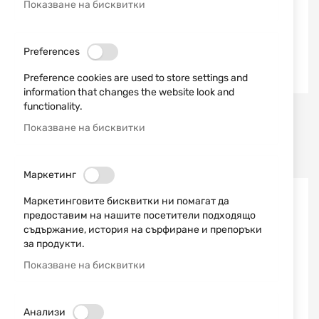
Показване на бисквитки
Preferences
Preference cookies are used to store settings and
information that changes the website look and
functionality.
GECO
Sellier & Bellot
Показване на бисквитки
ПАТРОНИ 357 MAG GECO
ПАТРОНИ .22 LR S&B
FMJ-FP 10.2G/158 GR
HV/HP LRN 2.6 G / 40 GR
0,64 €
1,25 лв.
0,13 €
0,25 лв.
/
/
Маркетинг
Маркетинговите бисквитки ни помагат да
предоставим на нашите посетители подходящо
съдържание, история на сърфиране и препоръки
за продукти.
Показване на бисквитки
Анализи