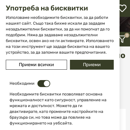
М
Употреба на бисквитки
с
с
Използваме необходимите бисквитки, за да работи
л
нашият сайт. Също така бихме искали да зададем
НАЧАЛО
БОЕПРИПАСИ
незадължителни бисквитки, за да ни помогнат да го
БОЕПРИПАСИ ЗА КЪСО НАРЕЗНО ОРЪЖИЕ
ене
подобрим. Няма да задаваме незадължителни
бисквитки, освен ако не ги активирате. Използването
на този инструмент ще зададе бисквитка на вашето
устройство, за да запомни вашите предпочитания.
Боеприпаси за късо нарезно
оръжие
Приеми всички
Приеми
12
Необходими
Последно добавени
Необходимите бисквитки позволяват основна
функционалност като сигурност, управление на
мрежата и достъпност. Можете да ги
деактивирате, като промените настройките на
браузъра си, но това може да повлияе на
функционирането на уебсайта.