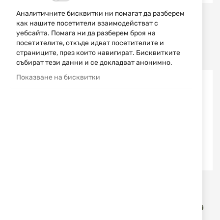
Аналитичните бисквитки ни помагат да разберем
Sellier & Bellot
Sellier & Bellot
как нашите посетители взаимодействат с
ПАТРОНИ .22 LR S&B HV
ПАТРОНИ 38 SPECIAL
уебсайта. Помага ни да разберем броя на
LRN 2.6 G / 40 GR
SELLIER & BELLOT FMJ
посетителите, откъде идват посетителите и
10.25 G
страниците, през които навигират. Бисквитките
0,15 €
0,29 лв.
0,53 €
1,04 лв.
/
/
събират тези данни и се докладват анонимно.
Показване на бисквитки
CCI
Sellier & Bellot
ПАТРОНИ CCI QUIET-22
ПАТРОНИ 45 COLT FMJ
LRN 40 GR .22 LR
SELLIER & BELLOT 14.9 G
0,14 €
0,27 лв.
0,80 €
1,56 лв.
/
/