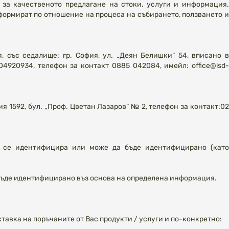
за качественото предлагане на стоки, услуги и информация.
формират по отношение на процеса на събирането, ползването и
, със седалище: гр. София, ул. „Деян Белишки” 54, вписано в
920934, телефон за контакт 0885 042084, имейл: office@isd-
я 1592, бул. „Проф. Цветан Лазаров” № 2, телефон за контакт:02
е се идентифицира или може да бъде идентифицирано (като
 бъде идентифицирано въз основа на определена информация.
авка на поръчаните от Вас продукти / услуги и по-конкретно: