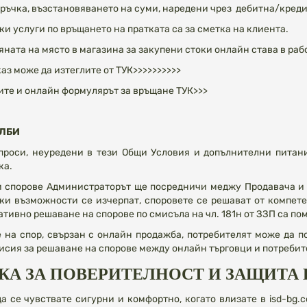
ръчка, възстановяването на суми, наредени чрез дебитна/кредит
и услуги по връщането на пратката са за сметка на клиента.
ата на място в магазина за закупени стоки онлайн става в работ
аз може да изтеглите от
ТУК>>>>>>>>>>
ите и онлайн формулярът за връщане
ТУК>>>
АЛБИ
проси, неуредени в тези Общи Условия и допълнителни питан
ка.
 спорове Aдминиcтpaтopът ще посредничи меджу Пpoдaвaчa и П
чки възможности се изчерпат, споровете се решават от компет
ативно решаване на спорове по смисъла на чл. 181н от ЗЗП са 
 на спор, свързан с онлайн продажба, потребителят може да п
сия за решаване на спорове между онлайн търговци и потребите
КА ЗА ПОВЕРИТЕЛНОСТ И ЗАЩИТА
 се чувствате сигурни и комфортно, когато влизате в isd-bg.c