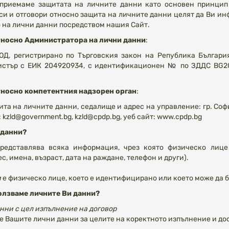
приемаме защитата на личните данни като основен принцип 
си и отговори относно защита на личните данни целят да Ви ин
 на лични данни посредством нашия Сайт.
носно Администратора на лични данни
:
ОД, регистрирано по Търговския закон на Република България
истър с ЕИК 204920934, с идентификационен № по ЗДДС BG204
носно компетентния надзорен орган
:
та на личните данни, седалище и адрес на управление: гр. Софи
: kzld@government.bg, kzld@cpdp.bg, уеб сайт: www.cpdp.bg
 данни?
редставлява всяка информация, чрез която физическо лиц
с, имена, възраст, дата на раждане, телефон и други).
и
е физическо лице, което е идентифицирано или което може да
олзваме личните Ви данни?
нни с цел изпълнение на договор
 Вашите лични данни за целите на коректното изпълнение и дост