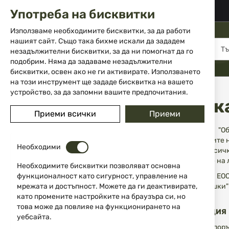
02 983 5014
office@isd-bg.com
Употреба на бисквитки
Прескачане
към
Използваме необходимите бисквитки, за да работи
съдържанието
нашият сайт. Също така бихме искали да зададем
МЕНЮ
незадължителни бисквитки, за да ни помогнат да го
подобрим. Няма да задаваме незадължителни
бисквитки, освен ако не ги активирате. Използването
на този инструмент ще зададе бисквитка на вашето
Начало
Общи условия и поверителност
устройство, за да запомни вашите предпочитания.
Общи условия и политика
Приеми всички
Приеми
Настоящите "О
потребителите 
Необходими
обвързват всич
изключение на л
Необходимите бисквитки позволяват основна
функционалност като сигурност, управление на
"АйЕсДи БГ” ЕОО
мрежата и достъпност. Можете да ги деактивирате,
"Деян Белишки" 
като промените настройките на браузъра си, но
шосе” 247
това може да повлияе на функционирането на
РЕГИСТРАЦИЯ
уебсайта.
Можете да поръ