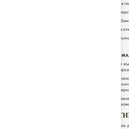
При отказана по
Всички куриерск
Връщането/Замян
Формуляр за отк
Може да попълн
СПОРОВЕ И Ж
За всякакви въ
телефон за връз
При възникнали
случай, че вси
Орган за алтерн
При възникване
Европейска коми
ПОЛИТИ
Бихме желали да