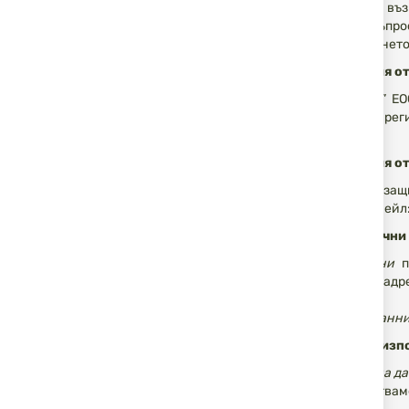
защото ние въз
Следните въпро
пренасочването
Информация от
„АйЕсДи БГ” ЕО
Търговския рег
bg.com.
Информация от
Комисия за защи
915 3 518; имейл
Какво са лични
Лични данни
п
електронен адре
Субект на данн
Как и защо изп
Обработка на да
Ние обработваме