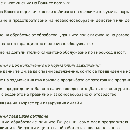
е и изпълнение на Вашите поръчки;
на Вашите поръчки, както и събиране на дължимите суми за поръ
ане и предотвратяване на незаконосъобразни действия или де
m
;
е на обработка от обработващ данните при сключване на договор,
ване на гаранционно и сервизно обслужване;
не на допълнително клиентско обслужване при необходимост.
анни с цел изпълнение на нормативни задължения
 данните Ви, за да спазим задължения, които са предвидени в н
е на задължения във връзка с продажбата от разстояние предвид
я, предвидени в Закона за счетоводството, Данъчно-осигурите
а с воденето на правилно и законосъобразно счетоводство;
яване на възраст при пазаруване онлайн.
анни след Ваше съгласие
 ние обработваме личните Ви данни, само след предварителн
личните Ви данни и целта на обработката е посочена в него.