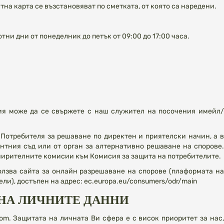
на карта се възстановяват по сметката, от която са наредени.
ни дни от понеделник до петък от 09:00 до 17:00 часа.
ия може да се свържете с наш служител на посочения имейл/
отребителя за решаване по директен и приятелски начин, а в
ентния съд или от орган за алтернативно решаване на спорове.
помирителните комисии към
Комисия за защита на потребителите
.
олзва сайта за онлайн разрешаване на спорове (плаформата на
ли), достъпен на адрес:
ec.europa.eu/consumers/odr/main
 НА ЛИЧНИТЕ ДАННИ
om. Защитата на личната Ви сфера е с висок приоритет за нас,