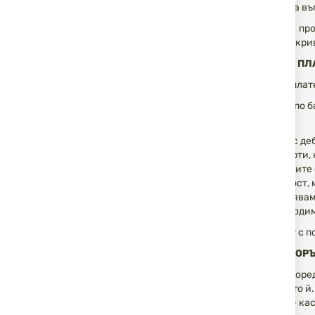
* В случай на в
В случай на пр
Клиентът покрив
МЕТОДИ ЗА П
1. Наложен плат
2. Плащане по б
на куриера;
3. Плащане с де
- Видове карти, 
- Транзакциите 
- За сигурност,
- Не съхранявам
- При необходим
4. На лизинг с 
ОТКАЗ НА ПОР
Според разпоред
закупуването й.
на стоката + ка