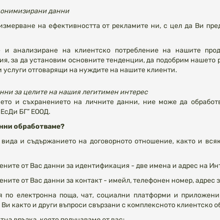
нонимизирани данни
измерване на ефективността от рекламите ни, с цел да Ви пр
е и анализиране на клиентско потребление на нашите прод
я, за да установим основните тенденции, да подобрим нашето 
и услуги отговарящи на нуждите на нашите клиенти.
анни за целите на нашия легитимен интерес
ето и съхранението на личните данни, ние може да обработ
ЕсДи БГ” ЕООД.
анни обработваме?
вида и съдържанието на договорното отношение, както и всяк
ените от Вас данни за идентификация - две имена и адрес на Ин
ените от Вас данни за контакт - имейл, телефонен номер, адрес з
я по електронна поща, чат, социални платформи и приложен
 Ви както и други въпроси свързани с комплексното клиентско 
тна връзка, която получаваме от вас;