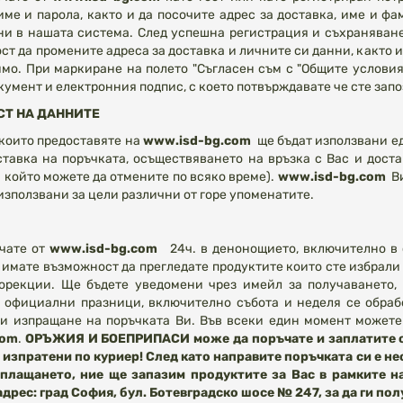
ме и парола, както и да посочите адрес за доставка, име и фам
ни в нашата система. След успешна регистрация и съхраняване
т да промените адреса за доставка и личните си данни, както и
имо. При маркиране на полето "Съгласен съм с "Общите условия
умент и електронния подпис, с което потвърждавате че сте зап
Т НА ДАННИТЕ
които предоставяте на
www.isd-bg.com
ще бъдат използвани ед
ставка на поръчката, осъществяването на връзка с Вас и до
 който можете да отмените по всяко време).
www.isd-bg.com
В
използвани за цели различни от горе упоменатите.
чате от
www.isd-bg.com
24ч. в денонощието, включително в
имате възможност да прегледате продуктите които сте избрали 
орекции. Ще бъдете уведомени чрез имейл за получаването,
 официални празници, включително събота и неделя се обрабо
и изпращане на поръчката Ви. Във всеки един момент можете
com
.
ОРЪЖИЯ И БОЕПРИПАСИ може да поръчате и заплатите он
т изпратени по куриер! След като направите поръчката си е 
плащането, ние ще запазим продуктите за Вас в рамките на
адрес: град София, бул. Ботевградско шосе № 247, за да ги п