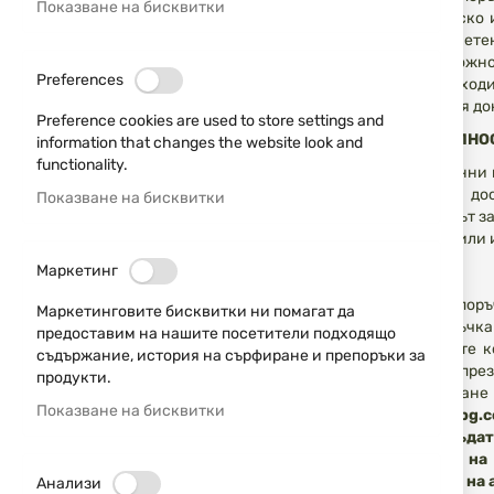
Показване на бисквитки
потребителско и
бъдат запамете
имате възможнос
Preferences
това е необход
електронния док
Preference cookies are used to store settings and
ПОВЕРИТЕЛНОС
information that changes the website look and
functionality.
Личните данни 
обработка и до
Показване на бисквитки
(абонаментът за
трети лица или 
Маркетинг
ПОРЪЧКА
Можете да поръ
Маркетинговите бисквитки ни помагат да
Вашата поръчка 
предоставим на нашите посетители подходящо
да направите к
съдържание, история на сърфиране и препоръки за
направени през
продукти.
потвърждаване 
Показване на бисквитки
в
www.isd-bg.
как да Ви бъда
получаване на 
намиращ се на 
Анализи