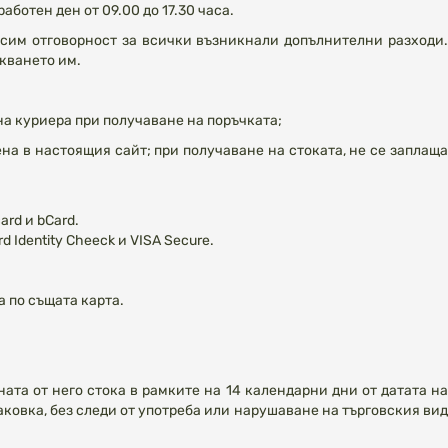
аботен ден от 09.00 до 17.30 часа.
осим отговорност за всички възникнали допълнителни разходи
икването им.
на куриера при получаване на поръчката;
на в настоящия сайт; при получаване на стоката, не се заплащ
ard и bCard.
Identity Cheeck и VISA Secure.
а по същата карта.
ната от него стока в рамките на 14 календарни дни от датата на
аковка, без следи от употреба или нарушаване на търговския вид