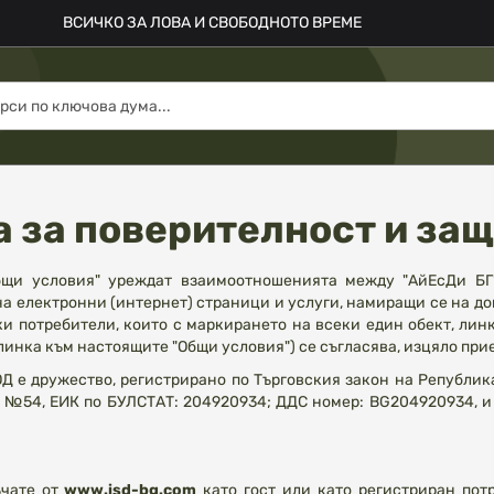
ВСИЧКО ЗА ЛОВА И СВОБОДНОТО ВРЕМЕ
 за поверителност и защ
бщи условия" уреждат взаимоотношенията между "АйЕсДи БГ
на електронни (интернет) страници и услуги, намиращи се на д
ки потребители, които с маркирането на всеки един обект, лин
инка към настоящите "Общи условия") се съгласява, изцяло прие
Д е дружество, регистрирано по Търговския закон на Република
№54, ЕИК по БУЛСТАТ: 204920934; ДДС номер: BG204920934, и ад
чате от
www.isd-bg.com
като гост или като регистриран пот