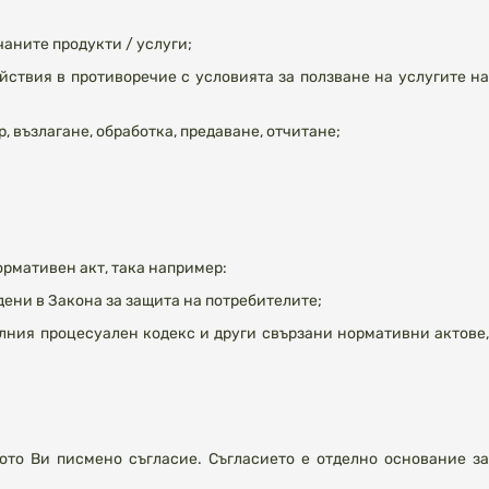
чаните продукти / услуги;
йствия в противоречие с
условията за ползване на услугите на
 възлагане, обработка, предаване, отчитане;
ормативен акт, така например:
ени в Закона за защита на потребителите;
лния процесуален кодекс и други свързани нормативни актове,
ото Ви писмено съгласие. Съгласието е отделно основание за