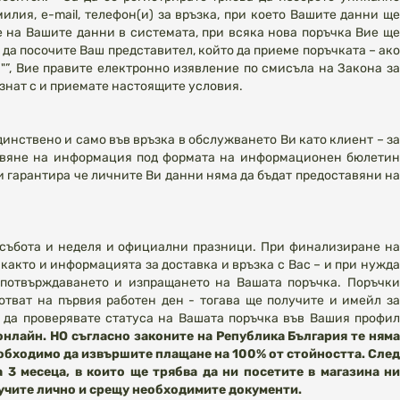
илия, e-mail, телефон(и) за връзка, при което Вашите данни ще
 на Вашите данни в системата, при всяка нова поръчка Вие ще
 да посочите Ваш представител, който да приеме поръчката – ако
"”, Вие правите електронно изявление по смисъла на Закона за
ознат с и приемате настоящите условия.
инствено и само във връзка в обслужването Ви като клиент – з
ставяне на информация под формата на информационен бюлетин
и гарантира че личните Ви данни няма да бъдат предоставяни н
 събота и неделя и официални празници. При финализиране н
както и информацията за доставка и връзка с Вас – и при нужда
 потвърждаването и изпращането на Вашата поръчка. Поръчки
тват на първия работен ден - тогава ще получите и имейл за
 да проверявате статуса на Вашата поръчка във Вашия профил
лайн. НО съгласно законите на Република България те ням
необходимо да извършите плащане на 100% от стойността. След
 3 месеца, в които ще трябва да ни посетите в магазина ни
олучите лично и срещу необходимите документи.