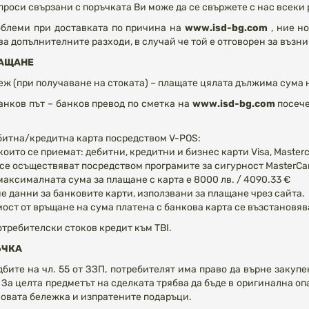
ъпроси свързани с поръчката Ви може да се свържете с нас всеки р
облеми при доставката по причина на
www.isd-bg.com
, ние н
а допълнителните разходи, в случай че той е отговорен за възн
ЛАЩАНЕ
еж (при получаване на стоката) – плащате цялата дължима сума 
анков път – банков превод по сметка на
www.isd-bg.com
посече
битна/кредитна карта посредством V-POS:
които се приемат: дебитни, кредитни и бизнес карти Visa, Masterc
се осъществяват посредством програмите за сигурност MasterCard 
 максималната сума за плащане с карта е 8000 лв. / 4090.33 €
е данни за банковите карти, използвани за плащане чрез сайта.
ост от връщане на сума платена с банкова карта се възстановяв
потребителски стоков кредит към TBI.
ЪЧКА
бите на чл. 55 от ЗЗП, потребителят има право да върне закупе
 За целта предметът на сделката трябва да бъде в оригинална оп
совата бележка и изпратените подаръци.