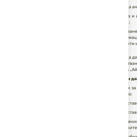
Обработка на а
оценка и 
нужди;
проучван
информаци
продукти 
Обработка на д
При обработван
интереси на „Ай
Какви лични д
Информация за 
включително:
предостав
предостав
съобщени
покупките
друга обра