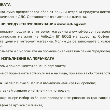
ЧКАТА
ма сума представлява сбор от всички отделни продукти които 
ачислено ДДС. Доставката е за сметка на клиента.
И ПРОДУКТИ ПУБЛИКУВАНИ в www.isd-bg.com
онални продукти в интернет магазина www.isd-bg.com са вали
зическия магазин на АйЕсДи БГ ЕООД на адрес гр. София 1
е цени на интернет магазина. Молим да се запознаете с усло
>>
ознаете и с условията на промоционалната кампания "Предколедн
 ИЗПЪЛНЕНИЕ НА ПОРЪЧКАТА
еми при осъществяване на поръчката:
ече от поръчаните артикули не е на лице; при такива обстоятелс
m
ще се свърже с Вас във възможно най-кратки срокове;
оставка/плащане е непълен или погрешен;
ащане, при избор на банков превод за извършване на транзакция
ефон за връзка с клиента;