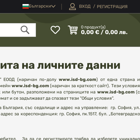
Език
Български
ВХОД
РЕГИСТРАЦИЯ
Моят
0
продукт(а)
0,00 € / 0,00 лв.
списък
Търсене
с
любими
ита на личните данни
” ЕООД (наричан по-долу
www.isd-bg.com
) от една страна 
омейн
www.isd-bg.com
(наричан за краткост сайт). Тези услови
к или бутон, разположени на страниците на
www.isd-bg.com
(
мат и се задължават да спазват тези "Общи условия".
 България, със седалище и адрес на управление: гр. София, ул.
рес за кореспонденция: гр. София, пк.1517, бул. „Ботевградско
ребител. За да се регистрирате трябва да изберете уникалн