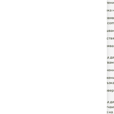
управлени
доставка 
установяв
isd-bg.co
извършван
осъществя
осигурява
Обработка на д
Ние обработваме
изпълнени
задължени
във връзк
удостовер
Обработка на д
В някои случаи
обработване на 