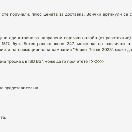
сте поръчали, плюс цената за доставка. Всички артикули са с
дни единствено за направени поръчки онлайн (от разстояние).
517, бул. Ботевградско шосе 247, може да са различни от
вията на промоционална кампания "Черен Петък 2025", може да
а треска 6 в ISD BG", може да ги прочетете
ТУК>>>>
тва представител на
та;