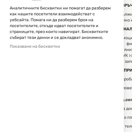
ЦЕНА НА ПОРЪ
Аналитичните бисквитки ни помагат да разберем
как нашите посетители взаимодействат с
Крайната дължи
уебсайта. Помага ни да разберем броя на
предварително н
посетителите, откъде идват посетителите и
ПРОМОЦИОНАЛН
страниците, през които навигират. Бисквитките
събират тези данни и се докладват анонимно.
Всички промоци
Цените във фи
Показване на бисквитки
промоционалнит
прочетете
ТУК >
Молим да се зап
ПРОБЛЕМИ ПРИ
Възможни пробл
1. Един или пов
www.isd-bg.co
2. Адресът за д
3. Неуспешно пл
4. Погрешен тел