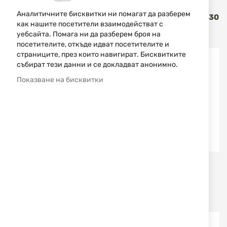
UMAREX
SPRINGFIELD ARMORY
Аналитичните бисквитки ни помагат да разберем
ПЪЛНИТЕЛ 9MM P.A.K. ЗА
ПЪЛНИТЕЛ ЗА HS KUNA 30
как нашите посетители взаимодействат с
GLOCK 17 GEN5
ЗАР. 9Х19
уебсайта. Помага ни да разберем броя на
33,00 €
64,54 лв.
45,00 €
88,01 лв.
/
/
посетителите, откъде идват посетителите и
страниците, през които навигират. Бисквитките
НОВО
НОВО
събират тези данни и се докладват анонимно.
Показване на бисквитки
SPRINGFIELD ARMORY
SPRINGFIELD ARMORY
ПЪЛНИТЕЛ ЗА HS
ПЪЛНИТЕЛ ЗА HS
HELLCAT PRО 17 ЗАР. 9Х19
HELLCAT 15 ЗАР. 9Х19
39,00 €
76,28 лв.
35,00 €
68,45 лв.
/
/
НОВО
НОВО