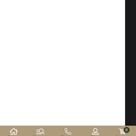
Факс:
02 983 1469
Тел:
02 983 1217
,
02 983 5014
Мобилен:
088 504 20 84
office@isd-bg.com
София, бул. "Ботевградско шосе" №247 (сградата на
"Транскапитал")
РАБОТНО ВРЕМЕ НА МАГАЗИНА:
Понеделник - Петък: 09.00 - 18.30 ч.
Събота: 10.00 - 16.00 ч. Неделя - почивен ден
Електронен магазин
разработен и поддържан
от
©2026 г. ISD-bg.com. Всички права запазени.
0