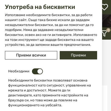
М
Употреба на бисквитки
с
с
Използваме необходимите бисквитки, за да работи
л
нашият сайт. Също така бихме искали да зададем
НАЧАЛО
АКСЕСОАРИ И ЧАСТИ ЗА ОРЪЖИЕ
незадължителни бисквитки, за да ни помогнат да го
ПЪЛНИТЕЛИ
ене
подобрим. Няма да задаваме незадължителни
бисквитки, освен ако не ги активирате. Използването
на този инструмент ще зададе бисквитка на вашето
устройство, за да запомни вашите предпочитания.
Пълнители
Приеми всички
Приеми
12
Последно добавени
Необходими
Необходимите бисквитки позволяват основна
функционалност като сигурност, управление на
мрежата и достъпност. Можете да ги
НОВО
НОВО
деактивирате, като промените настройките на
браузъра си, но това може да повлияе на
функционирането на уебсайта.