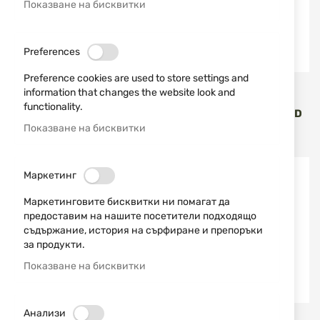
Показване на бисквитки
Preferences
Preference cookies are used to store settings and
Smith & Wesson
Smith & Wesson
information that changes the website look and
functionality.
ПЪЛНИТЕЛ ЗА M&P 22WMR
ПЪЛНИТЕЛ ЗА MP SHIELD
30 ЗАР.
PLUS 9X19 15 RDS
Показване на бисквитки
69,00 €
134,95 лв.
69,00 €
134,95 лв.
/
/
НОВО
НОВО
Маркетинг
Маркетинговите бисквитки ни помагат да
предоставим на нашите посетители подходящо
съдържание, история на сърфиране и препоръки
за продукти.
Показване на бисквитки
Анализи