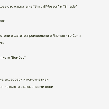
жове със марката на "Smith&Wesson" и "Shrade"
сии
отени в щатите, произведени в Япония - гр.Секи
тях
 якето "Бомбер"
жие, аксесоари и консумативи
ни пистолети със сменяеми цеви