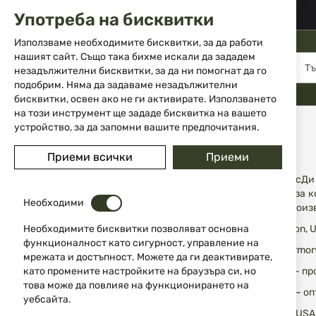
02 983 5014
office@isd-bg.com
Употреба на бисквитки
Прескачане
към
Използваме необходимите бисквитки, за да работи
съдържанието
нашият сайт. Също така бихме искали да зададем
МЕНЮ
незадължителни бисквитки, за да ни помогнат да го
подобрим. Няма да задаваме незадължителни
бисквитки, освен ако не ги активирате. Използването
на този инструмент ще зададе бисквитка на вашето
Начало
За нас
устройство, за да запомни вашите предпочитания.
За нас
Приеми всички
Приеми
Фирма “АйЕсДи –
продукция, за 
Необходими
световни произв
Необходимите бисквитки позволяват основна
Smith&Wesson, 
функционалност като сигурност, управление на
Springfield Arm
мрежата и достъпност. Можете да ги деактивирате,
като промените настройките на браузъра си, но
Lansky, USA - 
това може да повлияе на функционирането на
Trijicon, USA –
уебсайта.
Buck Knives, US