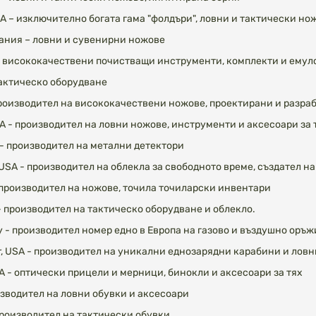
 USA – изключително богата гама "фолдъри", ловни и тактически но
спания – ловни и сувенирни ножове
 – висококачествени почистващи инструменти, комплекти и емул
тактическо оборудване
производител на висококачествени ножове, проектирани и разраб
SA - производител на ловни ножове, инструменти и аксесоари за 
A - производител на метални детектори
, USA - производител на облекла за свободното време, създател на
 производител на ножове, точила точиларски инвентари
- производител на тактическо оборудване и облекло.
 - производител номер едно в Европа на газово и въздушно оръ
r, USA - производител на уникални еднозарядни карабини и лов
USA - оптически прицели и мерници, бинокли и аксесоари за тях
роизводител на ловни обувки и аксесоари
производител на тактически обувки