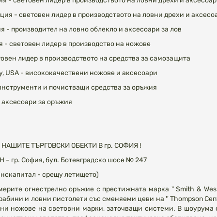
дия - световен лидер в производството на ловни дрехи и аксесоар
ия - световен лидер в производството на ловни дрехи и аксесоа
ция - производител на ловно облекло и аксесоари за лов
я - световен лидер в производство на ножове
товен лидер в производството на средства за самозащита
ry, USA - висококачествени ножове и аксесоари
- инструменти и почистващи средства за оръжия
и аксесоари за оръжия
НАШИТЕ ТЪРГОВСКИ ОБЕКТИ В гр. СОФИЯ !
– гр. София, бул. Ботевградско шосе № 247
анскапитал - срещу летището)
мерите огнестрелно оръжие с престижната марка " Smith & Wess
абини и ловни пистолети със сменяеми цеви на '' Thompson Cente
ни ножове на световни марки, заточващи системи. В шоурума 