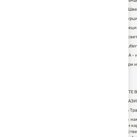
Hallyard, Холан
Sweadteam, Швец
Wilds Hunt, Тур
Morakniv, Швеци
Mace, USA - све
Remington Cutle
Real Avid, USA 
Cytac - кобури 
ЗАПОВЯДАЙТЕ В 
ОФИС И МАГАЗИН 
(сградата на Тр
Тук може да на
еднозарядни кар
висококачестве