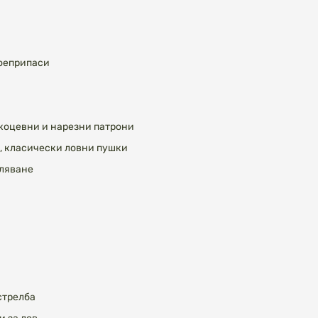
боеприпаси
дкоцевни и нарезни патрони
, класически ловни пушки
еляване
стрелба