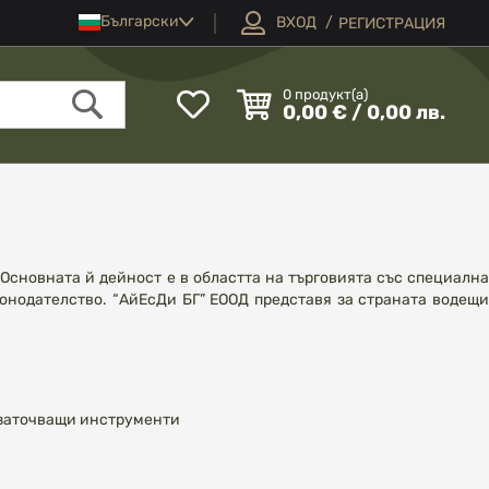
Език
Български
ВХОД
РЕГИСТРАЦИЯ
Моят
0
продукт(а)
0,00 € / 0,00 лв.
списък
Търсене
с
любими
Основната й дейност е в областта на търговията със специална
конодателство. “АйЕсДи БГ” ЕООД представя за страната водещи
 заточващи инструменти