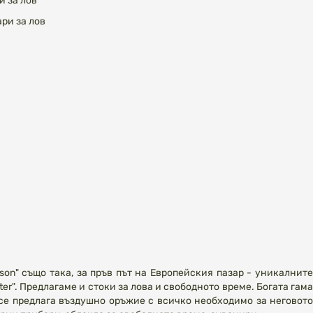
и за лов
ри за лов
on" също така, за пръв път на Европейския пазар - уникалнитe
r". Предлагаме и стоки за лова и свободното време. Богата гама
се предлага въздушно оръжие с всичко необходимо за неговото