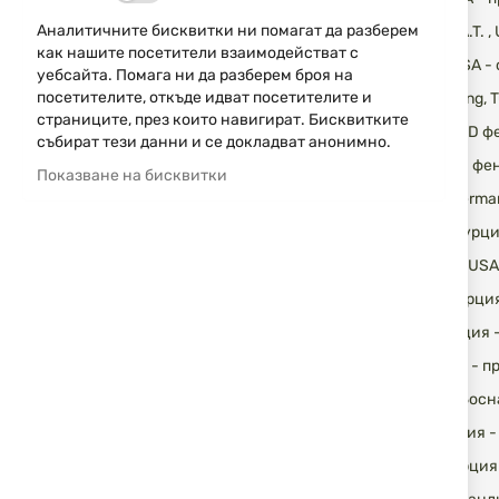
Аналитичните бисквитки ни помагат да разберем
Original S.W.A.T
как нашите посетители взаимодействат с
Mossberg, USA -
уебсайта. Помага ни да разберем броя на
посетителите, откъде идват посетителите и
Turac - Sterlin
страниците, през които навигират. Бисквитките
Nitecore - LED 
събират тези данни и се докладват анонимно.
Fitorch - LED ф
Показване на бисквитки
Brenneke, Germa
ATA ARMS, Турц
Swiss+Tech, US
Kral Arms, Турц
Carrera, Турция
KRM, Турция - 
Maxx Tech, Босн
Ceonic, Турция 
Trapmak, Турция