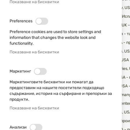
Показване на бисквитки
Taylor Cutlery,
Miguel Nieto, И
Preferences
Parker-Hale, UK
Preference cookies are used to store settings and
Vega, Италия - 
information that changes the website look and
Junglee, USA - 
functionality.
Outdoor Edge, U
Показване на бисквитки
Fisher Labs, US
Alpha Industries
Маркетинг
Spyderco, USA -
Маркетинговите бисквитки ни помагат да
Blackhawk, USA 
предоставим на нашите посетители подходящо
съдържание, история на сърфиране и препоръки за
Umarex, Germany
продукти.
Thompson Cente
Показване на бисквитки
Vortex Optics, 
Orizo, Italy - п
Анализи
Magnum, USA - 