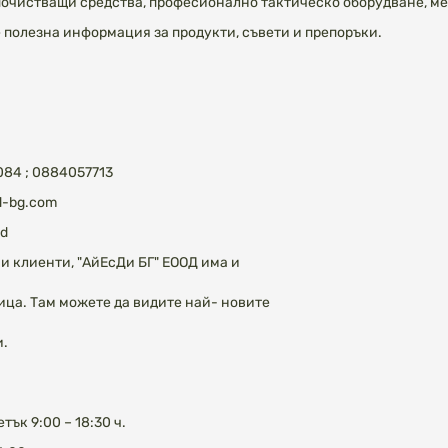
почистващи средства, професионално тактическо оборудване, ме
 полезна информация за продукти, съвети и препоръки.
084 ; 0884057713
sd-bg.com
sd
и клиенти, "АйЕсДи БГ" ЕООД има и
ица. Там можете да видите най- новите
и.
ък 9:00 – 18:30 ч.