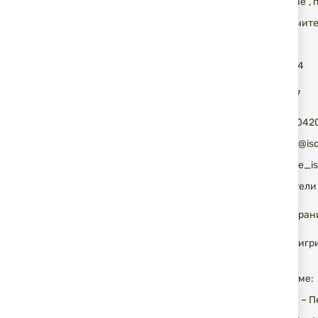
„тунинговане”, 
Тук ще получите
Контакти:
* 02 983 50 14
* 02 983 12 17
* GSM: 0885042
e-mail: office@i
Skype: on-line_i
Скъпи приятели 
Facebook
стран
промоции и игр
Работно време:
Понеделник – Пет