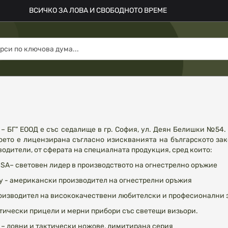
ВСИЧКО ЗА ЛОВА И СВОБОДНОТО ВРЕМЕ
 БГ” ЕООД е със седалище в гр. София, ул. Деян Белишки №54. 
което е лицензирана съгласно изискванията на българското за
одители, от сферата на специалната продукция, сред които:
USA– световен лидер в производството на огнестрелно оръжие
ory - американски производител на огнестрелни оръжия
производител на висококачествени любителски и професионални
 оптически прицели и мерни прибори със светещи визьори.
A – ловни и тактически ножове, лимитирана серия