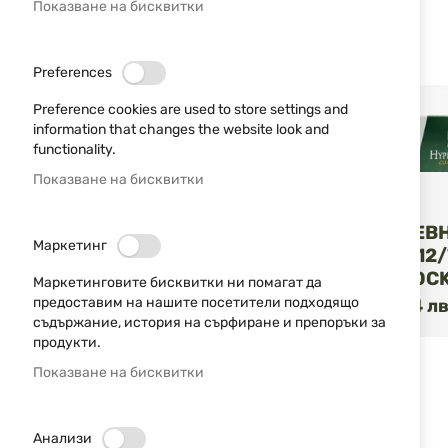
Показване на бисквитки
3
4/0
5
6
7.5
8/0
9.5
7
Preferences
9
10
4
2
Preference cookies are used to store settings and
information that changes the website look and
ТИП
functionality.
Показване на бисквитки
B&P
Бренеке
21
ГЛАДКОЦЕВ
Маркетинг
ПАТРОНИ 12/
Концентратор
61
HYPER SHOCK
Маркетинговите бисквитки ни помагат да
Кръстачка
3
предоставим на нашите посетители подходящо
1,76 €
3,44 лв
/
Подкалибрен
13
съдържание, история на сърфиране и препоръки за
продукти.
Тапа
14
Показване на бисквитки
МАРКА
Анализи
КАЛИБЪР