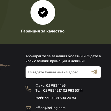
Гаранция за качество
Абонирайте се за нашия бюлетин и бъдете в
крак с всички промоции и новини!
Абонирай
се
за
Общи условия
Декларацията за
нашия
поверителност
Факс:
02 983 1469
е-
Тел:
02 983 1217
,
02 983 5014
бюлетин:
Мобилен:
088 504 20 84
office@isd-bg.com