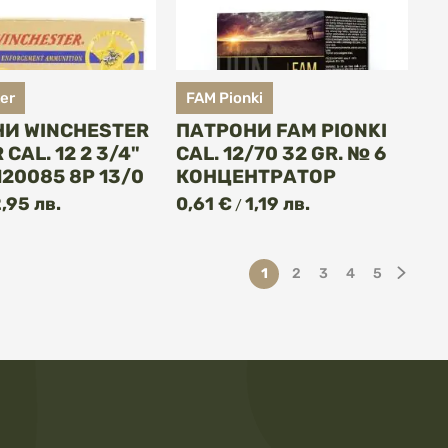
er
FAM Pionki
И WINCHESTER
ПАТРОНИ FAM PIONKI
CAL. 12 2 3/4"
CAL. 12/70 32 GR. № 6
120085 8P 13/0
КОНЦЕНТРАТОР
,95 лв.
0,61 €
1,19 лв.
/
Страница
В момента четете страни
Страница
Страница
Страница
Страница
Стра
След
1
2
3
4
5