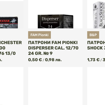
FAM Pionki
B&P
NCHESTER
ПАТРОНИ FAM PIONKI
ПАТРОН
300
DISPERSER CAL. 12/70
SHOCK 3
76 13/0
24 GR. № 9
в.
0,50 €
0,98 лв.
1,73 €
3
/
/