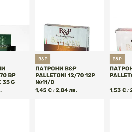
B&P
B&P
НИ
ПАТРОНИ B&P
ПАТРОН
70 BP
PALLETONI 12/70 12P
PALLET
 35 G
№11/0
.
1,45 €
2,84 лв.
1,53 €
/
/