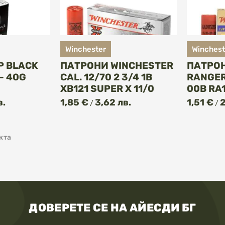
Winchester
Winchest
P BLACK
ПАТРОНИ WINCHESTER
ПАТРОН
– 40G
CAL. 12/70 2 3/4 1B
RANGER 
XB121 SUPER X 11/0
00B RA
в.
1,85 €
3,62 лв.
1,51 €
2
/
/
кта
ДОВЕРЕТЕ СЕ НА АЙЕСДИ БГ