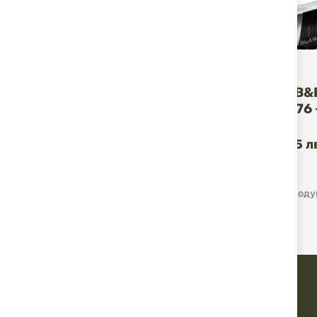
B&P
ПАТРОНИ B&
SHOCK 12/76 
2,02 €
3,95 л
/
1
-
12
от
126
Проду