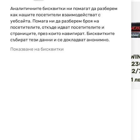
Аналитичните бисквитки ни помагат да разберем
ТЕГЛО
как нашите посетители взаимодействат с
уебсайта. Помага ни да разберем броя на
посетителите, откъде идват посетителите и
страниците, през които навигират. Бисквитките
събират тези данни и се докладват анонимно.
Winchester
Показване на бисквитки
ПАТРОНИ WI
3" 00B SB12
SUPERHV 12/
2,46 €
4,81 л
/