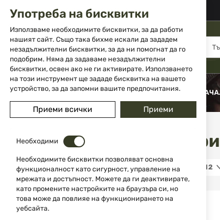
02 983 5014
office@isd-bg.com
Употреба на бисквитки
Прескачане
към
Използваме необходимите бисквитки, за да работи
съдържанието
нашият сайт. Също така бихме искали да зададем
МЕНЮ
незадължителни бисквитки, за да ни помогнат да го
подобрим. Няма да задаваме незадължителни
бисквитки, освен ако не ги активирате. Използването
на този инструмент ще зададе бисквитка на вашето
устройство, за да запомни вашите предпочитания.
НАЧА
Приеми всички
Приеми
Боепри
Необходими
ЦЕНА
Необходимите бисквитки позволяват основна
12
0,00 €
6,99 €
функционалност като сигурност, управление на
мрежата и достъпност. Можете да ги деактивирате,
като промените настройките на браузъра си, но
РАЗМЕР
това може да повлияе на функционирането на
уебсайта.
1
11/0
13/0
2/0