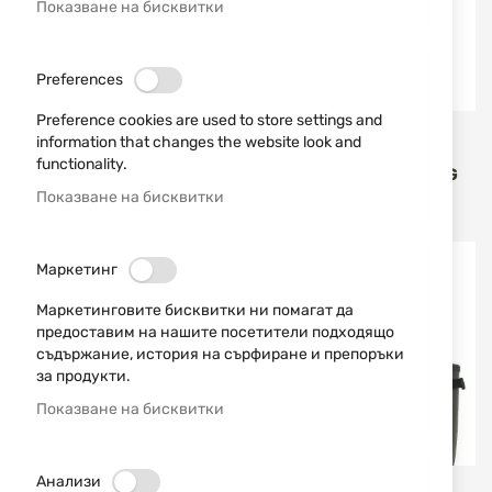
Показване на бисквитки
Preferences
Preference cookies are used to store settings and
AVIGNON
AVIGNON
information that changes the website look and
functionality.
УНИВЕРСАЛНИ БОТУШИ
ГУМЕНИ БОТУШИ HELAG
MORA CROSS AVIGNON
PRO PLUS AVIGNON
Показване на бисквитки
105,00 € / 205,36 лв.
93,90 € / 183,65 лв.
Маркетинг
Маркетинговите бисквитки ни помагат да
предоставим на нашите посетители подходящо
съдържание, история на сърфиране и препоръки
за продукти.
Показване на бисквитки
Анализи