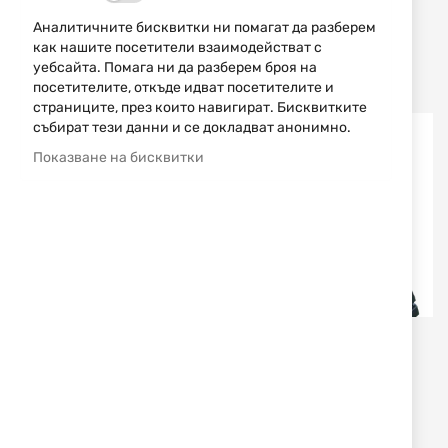
AVIGNON
AVIGNON
Аналитичните бисквитки ни помагат да разберем
ГУМЕНИ БОТУШИ С
ГУМЕНИ БОТУШИ С
как нашите посетители взаимодействат с
ПОДПЛАТА ZIPPER PRO
ПОДПЛАТА KAISE V5
уебсайта. Помага ни да разберем броя на
AVIGNON
AVIGNON
посетителите, откъде идват посетителите и
99,00 € / 193,63 лв.
79,00 € / 154,51 лв.
страниците, през които навигират. Бисквитките
събират тези данни и се докладват анонимно.
до -34%
Показване на бисквитки
НАЙ-ПРОДАВАН!
Jack Pyke
Hallyard
НЕОПРЕНОВИ БОТУШИ
НЕОПРЕНОВИ БОТУШИ
JACK PYKE ASHCOMBE
BO-005 HALLYARD
WELLINGTON BROWN
50,62 € / 99,00 лв.
81,30 € / 159,01 лв.
76,18 € / 149,00 лв.