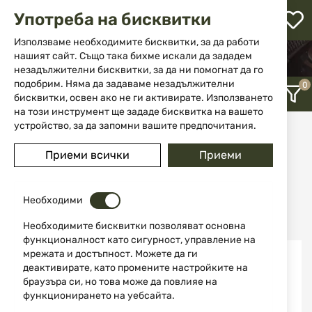
М
Употреба на бисквитки
с
с
Използваме необходимите бисквитки, за да работи
л
нашият сайт. Също така бихме искали да зададем
НАЧАЛО
ОБЛЕКЛА И ОБУВКИ
ОБУВКИ
незадължителни бисквитки, за да ни помогнат да го
БОТУШИ
ене
подобрим. Няма да задаваме незадължителни
бисквитки, освен ако не ги активирате. Използването
на този инструмент ще зададе бисквитка на вашето
устройство, за да запомни вашите предпочитания.
Ботуши
Приеми всички
Приеми
12
Последно добавени
Необходими
Необходимите бисквитки позволяват основна
функционалност като сигурност, управление на
мрежата и достъпност. Можете да ги
деактивирате, като промените настройките на
браузъра си, но това може да повлияе на
функционирането на уебсайта.