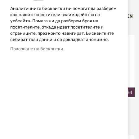
Fox Outdoor
Fox Outdoor
Аналитичните бисквитки ни помагат да разберем
как нашите посетители взаимодействат с
ЧОРАПИ ARBER OD GREEN
ЧОРАПИ LUSEN OD GREEN
уебсайта. Помага ни да разберем броя на
13413 FOX OUTDOOR
13313 FOX OUTDOOR
посетителите, откъде идват посетителите и
9,90 € / 19,36 лв.
6,90 € / 13,50 лв.
страниците, през които навигират. Бисквитките
събират тези данни и се докладват анонимно.
Изчерпан
Изчерпан
Показване на бисквитки
НАЙ-ПРОДАВАН!
MFH
Fox Outdoor
ЧОРАПИ ESERCITO 3БР.
ЧОРАПИ LUSEN BLACK
13535A MFH
13313A FOX OUTDOOR
14,83 €
29,00 лв.
5,62 €
10,99 лв.
/
/