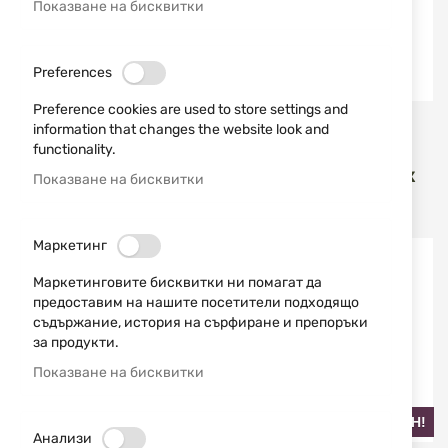
Показване на бисквитки
Preferences
НАЙ-ПРОДАВАН!
Preference cookies are used to store settings and
MFH
Fox Outdoor
information that changes the website look and
functionality.
ЧОРАПИ ALASKA 13613M
ЧОРАПИ POLAR OD
MFH
GREEN-WHITE 13513 FOX
Показване на бисквитки
OUTDOOR
7,67 € / 15,00 лв.
13,80 € / 26,99 лв.
Маркетинг
Маркетинговите бисквитки ни помагат да
предоставим на нашите посетители подходящо
съдържание, история на сърфиране и препоръки
за продукти.
Показване на бисквитки
НАЙ-ПРОДАВАН!
Анализи