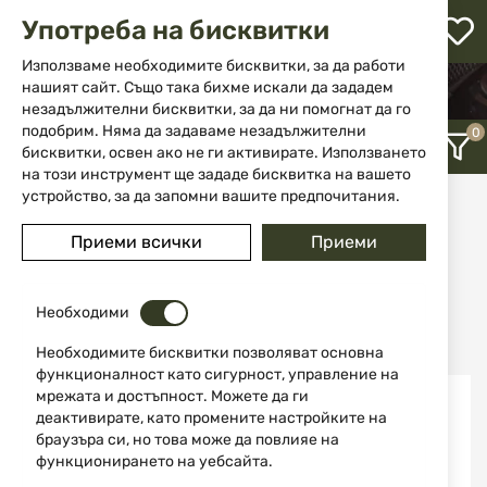
М
Употреба на бисквитки
с
с
Използваме необходимите бисквитки, за да работи
л
нашият сайт. Също така бихме искали да зададем
НАЧАЛО
ОБЛЕКЛА И ОБУВКИ
ЧОРАПИ
незадължителни бисквитки, за да ни помогнат да го
ене
подобрим. Няма да задаваме незадължителни
бисквитки, освен ако не ги активирате. Използването
на този инструмент ще зададе бисквитка на вашето
устройство, за да запомни вашите предпочитания.
Чорапи
Приеми всички
Приеми
12
Последно добавени
Необходими
Необходимите бисквитки позволяват основна
функционалност като сигурност, управление на
мрежата и достъпност. Можете да ги
деактивирате, като промените настройките на
браузъра си, но това може да повлияе на
функционирането на уебсайта.