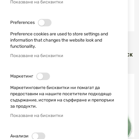
Показване на бисквитки
Preferences
Preference cookies are used to store settings and
Jack Pyke
Jack Pyke
information that changes the website look and
functionality.
СМЕНЯЕМА ГОРЕЛКА ЗА
ДЖОБНА "ПЕЧКА" ЗА
ДЖОБНА "ПЕЧКА" JACK
СГРЯВАНЕ НА РЪЦЕ JACK
Показване на бисквитки
PYKE
PYKE
6,65 €
13,01 лв.
19,94 €
39,00 лв.
/
/
Маркетинг
Изчерпан
Изчерпан
Маркетинговите бисквитки ни помагат да
предоставим на нашите посетители подходящо
съдържание, история на сърфиране и препоръки
за продукти.
Показване на бисквитки
Анализи