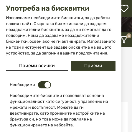
М
Употреба на бисквитки
с
с
Използваме необходимите бисквитки, за да работи
л
нашият сайт. Също така бихме искали да зададем
НАЧАЛО
АКСЕСОАРИ
ОТОПЛИТЕЛИ
незадължителни бисквитки, за да ни помогнат да го
ене
подобрим. Няма да задаваме незадължителни
бисквитки, освен ако не ги активирате. Използването
на този инструмент ще зададе бисквитка на вашето
устройство, за да запомни вашите предпочитания.
Отоплители
Приеми всички
Приеми
12
Последно добавени
Необходими
Необходимите бисквитки позволяват основна
функционалност като сигурност, управление на
мрежата и достъпност. Можете да ги
Изчерпан
Изчерпан
деактивирате, като промените настройките на
браузъра си, но това може да повлияе на
функционирането на уебсайта.