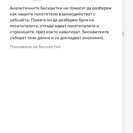
Jack Pyke
Jack Pyke
Аналитичните бисквитки ни помагат да разберем
как нашите посетители взаимодействат с
ГОРИВНИ ПРЪЧИЦИ ЗА
ГЕЛ ЗА СТОПЛЯНЕ НА
уебсайта. Помага ни да разберем броя на
СГРЯВАНЕ НА РЪЦЕ JACK
РЪЦЕ JACK PYKE
PYKE
посетителите, откъде идват посетителите и
страниците, през които навигират. Бисквитките
рейтинг:
(1)
събират тези данни и се докладват анонимно.
100%
7,67 €
15,00 лв.
4,60 €
9,00 лв.
/
/
Показване на бисквитки
Изчерпан
Jack Pyke
„ПЕЧКА” ЗА СГРЯВАНЕ НА