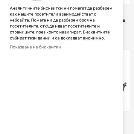
Аналитичните бисквитки ни помагат да разберем
VIPER
Uncle Mike's
как нашите посетители взаимодействат с
уебсайта. Помага ни да разберем броя на
ЕДНОТОЧКОВ
ТАКТИЧЕСКИ КАЛЪФ ЗА
ТАКТИЧЕСКИ РЕМЪК
КАРАБИНА 41" 52141
посетителите, откъде идват посетителите и
VIPER BUNGEE HARNESS
страниците, през които навигират. Бисквитките
BLACK
събират тези данни и се докладват анонимно.
21,00 €
41,07 лв.
119,00 €
232,74 лв.
/
/
Показване на бисквитки
Joralti
ATA
КОЖЕН КАЛЪФ ЗА
РЕМЪК - ATA TURQUA
ПРИКЛАД JORALTI 6