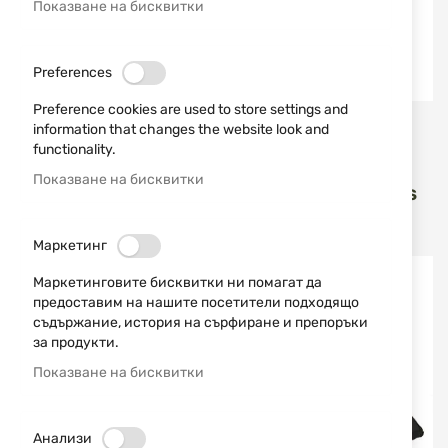
Показване на бисквитки
Preferences
Preference cookies are used to store settings and
Joralti
VIPER
information that changes the website look and
functionality.
КОЖЕНА ПАЛАСКА ЗА
ЕДНОТОЧКОВ
КАРАБИННИ ПАТРОНИ 12
ТАКТИЧЕСКИ РЕМЪК
Показване на бисквитки
БР. JORALTI 9152
VIPER BUNGEE HARNESS
GREEN
25,00 €
48,90 лв.
21,00 €
41,07 лв.
/
/
Маркетинг
Маркетинговите бисквитки ни помагат да
предоставим на нашите посетители подходящо
съдържание, история на сърфиране и препоръки
за продукти.
Показване на бисквитки
Анализи