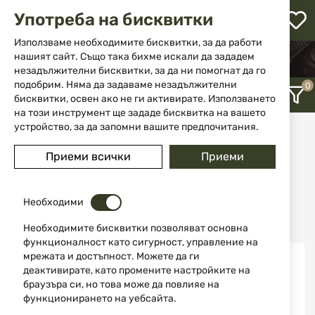
М
Употреба на бисквитки
с
с
Използваме необходимите бисквитки, за да работи
л
нашият сайт. Също така бихме искали да зададем
НАЧАЛО
ЕКИПИРОВКА
незадължителни бисквитки, за да ни помогнат да го
КАЛЪФИ, РЕМЪЦИ И КУФАРИ
ене
подобрим. Няма да задаваме незадължителни
бисквитки, освен ако не ги активирате. Използването
на този инструмент ще зададе бисквитка на вашето
устройство, за да запомни вашите предпочитания.
Калъфи, ремъци и куфари
Приеми всички
Приеми
12
Последно добавени
Необходими
Необходимите бисквитки позволяват основна
функционалност като сигурност, управление на
мрежата и достъпност. Можете да ги
НОВО
деактивирате, като промените настройките на
браузъра си, но това може да повлияе на
функционирането на уебсайта.