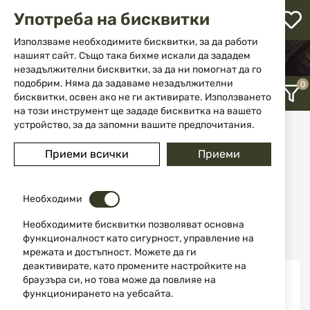
М
Употреба на бисквитки
с
с
Използваме необходимите бисквитки, за да работи
НАЧАЛО
АКСЕСОАРИ И ЧАСТИ ЗА ОРЪЖИЕ
л
нашият сайт. Също така бихме искали да зададем
МЕРНИ ПРИБОРИ
незадължителни бисквитки, за да ни помогнат да го
ене
ОПТИКИ И БЪРЗОМЕРЦИ ЗА ВЪЗДУШНО ОРЪЖИЕ
подобрим. Няма да задаваме незадължителни
бисквитки, освен ако не ги активирате. Използването
на този инструмент ще зададе бисквитка на вашето
устройство, за да запомни вашите предпочитания.
Оптики и бързомерци за
въздушно оръжие
Приеми всички
Приеми
12
Необходими
Последно добавени
Необходимите бисквитки позволяват основна
функционалност като сигурност, управление на
мрежата и достъпност. Можете да ги
деактивирате, като промените настройките на
браузъра си, но това може да повлияе на
функционирането на уебсайта.