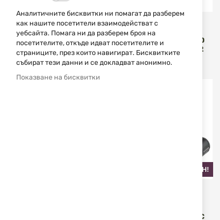
Аналитичните бисквитки ни помагат да разберем
как нашите посетители взаимодействат с
Vector Optics
Vector Optics
уебсайта. Помага ни да разберем броя на
БЪРЗОМЕР 1X22X33
ОПТИКА 1-6X24 S6 LPVO
посетителите, откъде идват посетителите и
VICTOPTICS MULTI-
SFP VICTOPTICS OPSL22
страниците, през които навигират. Бисквитките
RETICLE RDSL03
събират тези данни и се докладват анонимно.
45,00 €
88,01 лв.
178,44 €
349,00 лв.
/
/
Показване на бисквитки
НАЙ-ПРОДАВАН!
UMAREX
Vector Optics
БЪРЗОМЕРЕЦ ЗА
ОПТИКА 3-9X40 SFP
ВЪЗДУШНО ОРЪЖИЕ
OPSL20 VICTOPTICS PAC