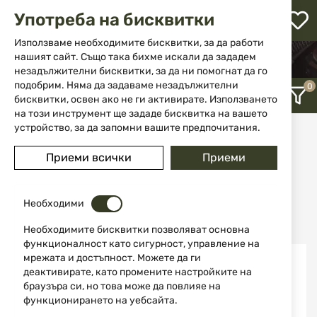
М
Употреба на бисквитки
с
с
Използваме необходимите бисквитки, за да работи
л
нашият сайт. Също така бихме искали да зададем
НАЧАЛО
НОЖОВЕ
ЛИМИТИРАНИ НОЖОВЕ
незадължителни бисквитки, за да ни помогнат да го
ене
подобрим. Няма да задаваме незадължителни
бисквитки, освен ако не ги активирате. Използването
на този инструмент ще зададе бисквитка на вашето
устройство, за да запомни вашите предпочитания.
Лимитирани ножове
Приеми всички
Приеми
12
Последно добавени
Необходими
Необходимите бисквитки позволяват основна
функционалност като сигурност, управление на
мрежата и достъпност. Можете да ги
Изчерпан
деактивирате, като промените настройките на
браузъра си, но това може да повлияе на
функционирането на уебсайта.