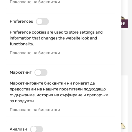
Показване на бисквитки
Preferences
НАЙ-ПРОДАВАН!
Preference cookies are used to store settings and
Buck Knives
Buck Knives
information that changes the website look and
functionality.
НОЖ 110 LEGACY
СГЪВАЕМ НОЖ BUCK
COLLECTION TITANIUM
KNIVES 842 SPRINT OPS
Показване на бисквитки
SLIM PRO TRX 13519
PRO LEGACY 13339
0110GYSLE1-B
0842GRSLE-B
510,78 €
999,00 лв.
326,72 €
639,01 лв.
/
/
Маркетинг
Изчерпан
Изчерпан
Маркетинговите бисквитки ни помагат да
предоставим на нашите посетители подходящо
съдържание, история на сърфиране и препоръки
за продукти.
Показване на бисквитки
Анализи
НАЙ-ПРОДАВАН!