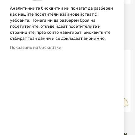
Аналитичните бисквитки ни помагат да разберем
Buck Knives
Buck Knives
как нашите посетители взаимодействат с
уебсайта. Помага ни да разберем броя на
СГЪВАЕМ НОЖ BUCK
НОЖ BUCK KNIVES 212
KNIVES 250 SAUNTER
FIXED RANGER LIMITED
посетителите, откъде идват посетителите и
LEGACY COLLECTION
13296 0211IWSLE-B
страниците, през които навигират. Бисквитките
13313 0250CFSLE-B
събират тези данни и се докладват анонимно.
178,44 €
349,00 лв.
388,07 €
759,00 лв.
/
/
Показване на бисквитки
Изчерпан
Изчерпан
Buck Knives
Buck Knives
СГЪВАЕМ НОЖ BUCK
СГЪВАЕМ НОЖ BUCK
KNIVES 112 RANGER 50TH
KNIVES 112 RANGER 50TH