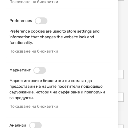
Показване на бисквитки
Абонирай ме за е-бюлетин
Tooltip
Preferences
Allow remote shopping assistance
Preference cookies are used to store settings and
information that changes the website look and
functionality.
Информация за вход
Показване на бисквитки
Имейл
Маркетинг
Маркетинговите бисквитки ни помагат да
предоставим на нашите посетители подходящо
Парола
съдържание, история на сърфиране и препоръки
за продукти.
Сигурност на паролата:
Няма въведена парола
Показване на бисквитки
Потвърдете паролата
Анализи