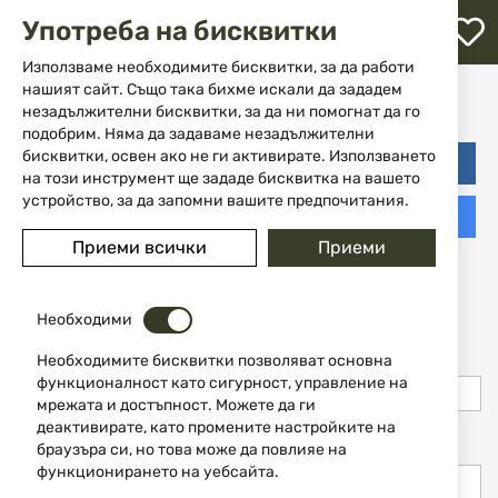
М
Употреба на бисквитки
с
с
Използваме необходимите бисквитки, за да работи
Регистрация
л
нашият сайт. Също така бихме искали да зададем
незадължителни бисквитки, за да ни помогнат да го
ене
подобрим. Няма да задаваме незадължителни
бисквитки, освен ако не ги активирате. Използването
Login with Facebook
на този инструмент ще зададе бисквитка на вашето
устройство, за да запомни вашите предпочитания.
Login with Google
Приеми всички
Приеми
Лична информация
Необходими
Име
Необходимите бисквитки позволяват основна
функционалност като сигурност, управление на
мрежата и достъпност. Можете да ги
деактивирате, като промените настройките на
Фамилия
браузъра си, но това може да повлияе на
функционирането на уебсайта.