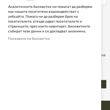
Аналитичните бисквитки ни помагат да разберем
как нашите посетители взаимодействат с
Show Password
уебсайта. Помага ни да разберем броя на
посетителите, откъде идват посетителите и
страниците, през които навигират. Бисквитките
Запомни ме
Какво е това?
събират тези данни и се докладват анонимно.
Приемам
Общи условия
Показване на бисквитки
Приемам
Декларацията за поверителност
Желая да получавам бюлетин и се съгласявам
предоставените от мен данни да се обработват за целите на
изпращане на бюлетин
Имам навършени 18 години
Регистрация