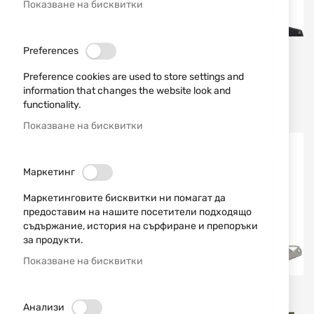
Показване на бисквитки
Preferences
Schrade
Schrade
СГЪВАЕМ НОЖ МОДЕЛ
СГЪВАЕМ НОЖ МОДЕЛ
Preference cookies are used to store settings and
ISOLATE ENRAGE 8
PHANTOM ENRAGE 7
information that changes the website look and
SCHRADE
SCHRADE
functionality.
55,73 €
109,00 лв.
65,96 €
129,01 лв.
/
/
Показване на бисквитки
Маркетинг
Маркетинговите бисквитки ни помагат да
предоставим на нашите посетители подходящо
съдържание, история на сърфиране и препоръки
за продукти.
Показване на бисквитки
Schrade
Schrade
Анализи