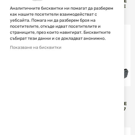
СГЪВАЕМ НОЖ МОДЕЛ
СГЪВАЕМ НОЖ SCHRADE
NITRO ENRAGE SCHRADE
DELTA CLASS VENTRICLE
Аналитичните бисквитки ни помагат да разберем
1159323
как нашите посетители взаимодействат с
65,96 €
129,01 лв.
43,46 €
85,00 лв.
/
/
уебсайта. Помага ни да разберем броя на
посетителите, откъде идват посетителите и
страниците, през които навигират. Бисквитките
събират тези данни и се докладват анонимно.
Показване на бисквитки
Schrade
Schrade
СГЪВАЕМ НОЖ SCHRADE
СГЪВАЕМ НОЖ SCHRADE
DELTA CLASS GIRDER
SLYTE COMPACT 1182277
1182505
50,62 €
99,00 лв.
65,96 €
129,01 лв.
/
/