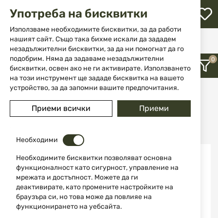
М
Употреба на бисквитки
с
с
Използваме необходимите бисквитки, за да работи
л
нашият сайт. Също така бихме искали да зададем
Начало
Марка
Schrade
незадължителни бисквитки, за да ни помогнат да го
ене
подобрим. Няма да задаваме незадължителни
Schrade
бисквитки, освен ако не ги активирате. Използването
на този инструмент ще зададе бисквитка на вашето
устройство, за да запомни вашите предпочитания.
12
Приеми всички
Приеми
Последно добавени
Необходими
Необходимите бисквитки позволяват основна
функционалност като сигурност, управление на
мрежата и достъпност. Можете да ги
деактивирате, като промените настройките на
браузъра си, но това може да повлияе на
функционирането на уебсайта.