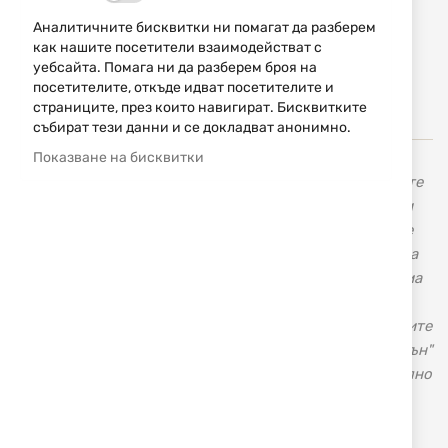
Уведомявай ме, когато цената пада
Аналитичните бисквитки ни помагат да разберем
как нашите посетители взаимодействат с
Добави
НАПРАВИ
уебсайта. Помага ни да разберем броя на
в
ЗАПИТВАНЕ
посетителите, откъде идват посетителите и
любими
страниците, през които навигират. Бисквитките
събират тези данни и се докладват анонимно.
Показване на бисквитки
В нашия магазин с марката
Smith&Wesson
ще намерите
висококачествени револвери и пистолети, карабини и
пушки. Голяма гама от оригинални тактически ножове
Smith & Wesson, ловни ножове, ножове за всекидневна
употреба и аксесоари. Американската оръжейна фирма
„Смит и Уесън” Smith & Wesson не се нуждае от
представяне, тъй като повече от век и половина нейните
револвери и пистолети шестват по света. "Смит и Уесън"
е световен лидер в производството на късо огнестрелно
оръжие.