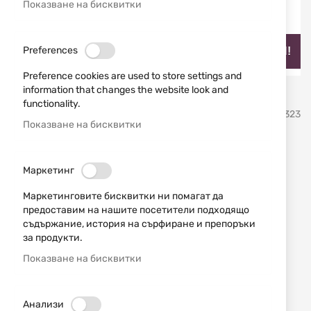
Показване на бисквитки
Preferences
НАЙ-ПРОДАВАН!
Preference cookies are used to store settings and
information that changes the website look and
Преминете
functionality.
Smith & Wesson
SKU
170323
към
Показване на бисквитки
началото
на
Револвер модел 629 - 7.5"
галерия
Маркетинг
със
Stealth Hunter S&W
снимки
Маркетинговите бисквитки ни помагат да
предоставим на нашите посетители подходящо
Добави мнение
рейтинг:
съдържание, история на сърфиране и препоръки
за продукти.
Револвер модел 629 - 7.5" Stelt Hunter
Показване на бисквитки
НАЛИЧЕН
2555,95 € / 4999,00 лв.
Анализи