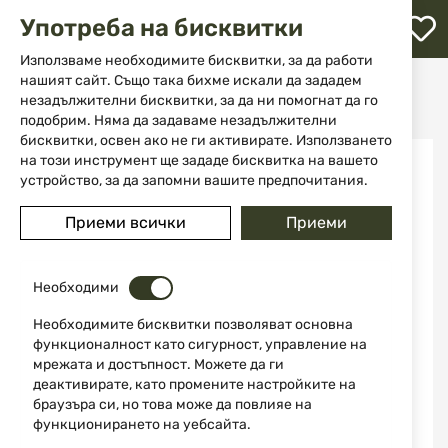
М
Употреба на бисквитки
с
с
Използваме необходимите бисквитки, за да работи
л
нашият сайт. Също така бихме искали да зададем
Начало
Оръжие
Късо нарезно оръжие
незадължителни бисквитки, за да ни помогнат да го
Револвери
Револвер модел 629 - 7.5" Stealth Hunter S&W
ене
подобрим. Няма да задаваме незадължителни
бисквитки, освен ако не ги активирате. Използването
Преминете
на този инструмент ще зададе бисквитка на вашето
към
устройство, за да запомни вашите предпочитания.
края
на
Приеми всички
Приеми
галерията
на
изображенията
Необходими
Необходимите бисквитки позволяват основна
функционалност като сигурност, управление на
мрежата и достъпност. Можете да ги
деактивирате, като промените настройките на
браузъра си, но това може да повлияе на
функционирането на уебсайта.