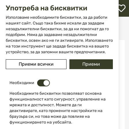
М
Употреба на бисквитки
с
с
Използваме необходимите бисквитки, за да работи
л
нашият сайт. Също така бихме искали да зададем
Начало
Ножове
Ножове с фиксирано острие
незадължителни бисквитки, за да ни помогнат да го
Тактически нож Smith&Wesson Special Ops® M-9 Bayonet SW3B
ене
подобрим. Няма да задаваме незадължителни
бисквитки, освен ако не ги активирате. Използването
Преминете
на този инструмент ще зададе бисквитка на вашето
към
устройство, за да запомни вашите предпочитания.
края
на
Приеми всички
Приеми
галерията
на
изображенията
Необходими
Необходимите бисквитки позволяват основна
функционалност като сигурност, управление на
мрежата и достъпност. Можете да ги
деактивирате, като промените настройките на
браузъра си, но това може да повлияе на
функционирането на уебсайта.