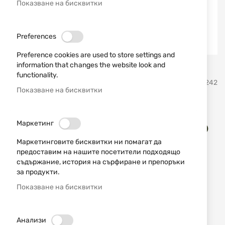
Показване на бисквитки
Preferences
Preference cookies are used to store settings and
information that changes the website look and
Преминете
functionality.
Smith & Wesson
SKU
20242
към
Показване на бисквитки
началото
на
Тактически нож
галерия
Маркетинг
със
Smith&Wesson Special Ops®
снимки
Маркетинговите бисквитки ни помагат да
M-9 Bayonet SW3B
предоставим на нашите посетители подходящо
съдържание, история на сърфиране и препоръки
1
Коментар
за продукти.
рейтинг:
100
100
% of
Показване на бисквитки
Нож Smith&Wesson от серията Special Ops
НАЛИЧЕН
Анализи