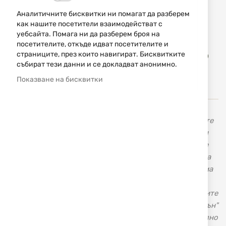
163,10 € / 319,00 лв.
Аналитичните бисквитки ни помагат да разберем
Уведомявай ме, когато цената пада
как нашите посетители взаимодействат с
уебсайта. Помага ни да разберем броя на
посетителите, откъде идват посетителите и
Доба
страниците, през които навигират. Бисквитките
КУПИ
в
събират тези данни и се докладват анонимно.
люб
Показване на бисквитки
В нашия магазин с марката
Smith&Wesson
ще намерите
висококачествени револвери и пистолети, карабини и
пушки. Голяма гама от оригинални тактически ножове
Smith & Wesson, ловни ножове, ножове за всекидневна
употреба и аксесоари. Американската оръжейна фирма
„Смит и Уесън” Smith & Wesson не се нуждае от
представяне, тъй като повече от век и половина нейните
револвери и пистолети шестват по света. "Смит и Уесън"
е световен лидер в производството на късо огнестрелно