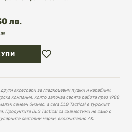
30 лв.
ада
Добави
КУПИ
в
любими
други аксесоари за гладкоцевни пушки и карабини.
турска компания, която започва своята работа през 1988
алък семеен бизнес, а сега DLG Tactical е турският
. Продуктите DLG Tactical са съвместими не само с
пулярните световни марки, включително AK.