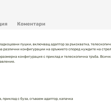
ция
Коментари
адкоцевни пушки, включващ адаптор за ръкохватка, телескопичн
за различни конфигурации на оръжието според нуждите на стрел
оразмерна конфигурация с приклад и телескопична тръба. Всич
равление.
, приклад с буза, сгъваем адаптор, капачка