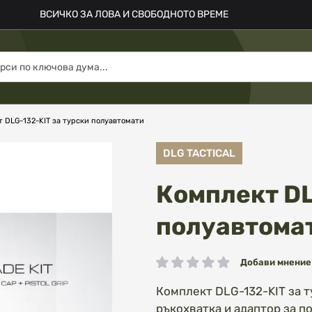
ВСИЧКО ЗА ЛОВА И СВОБОДНОТО ВРЕМЕ
 DLG-132-KIT за турски полуавтомати
DLG TACTICAL
Комплект DL
полуавтома
Добави мнение
рейтинг:
Комплект DLG-132-KIT за 
ръкохватка и адаптор за п