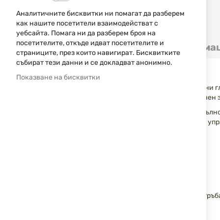
Аналитичните бисквитки ни помагат да разберем
как нашите посетители взаимодействат с
Преминете
уебсайта. Помага ни да разберем броя на
към
посетителите, откъде идват посетителите и
Детайли
Допълнителна информа
началото
страниците, през които навигират. Бисквитките
на
събират тези данни и се докладват анонимно.
галерия
Комплект DLG-132-KIT за турски полуавтомати
Показване на бисквитки
със
снимки
Комплект за надграждане на турски полуавтоматични гл
адаптор и капачка за адапторния модул. Предназначен 
Системата позволява сглобяване в компактна или пълн
полимер с гладка повърхност за по-добър комфорт и уп
Характеристики:
Модел: DLG-132-KIT
Съвместимост: турски полуавтоматични пушки
Тип: комплект за надграждане (5 части)
Материал: полимер
Цвят: черен
Съдържание: адаптор за ръкохватка, телескопична тръба
Тегло: 875 g