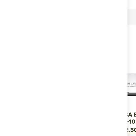
RELATED PRODUCTS
DLG TACTICAL
DLG TACTICAL
КОМПЛЕКТ ЗА BAIKAL
КОМПЛЕКТ ЗА 
153/133 DLG-121- KIT
155/135 DLG-10
129,00 €
252,30 лв.
129,00 €
252,30
/
/