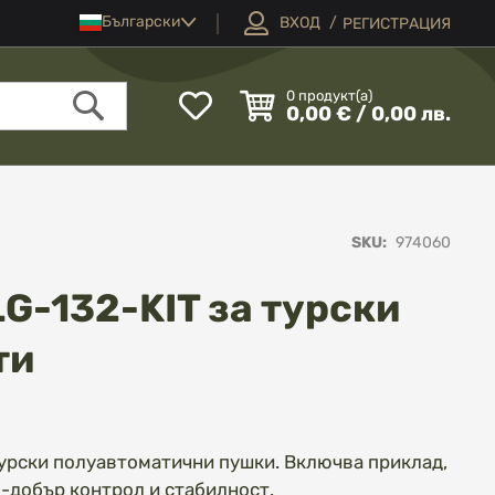
Език
Български
ВХОД
РЕГИСТРАЦИЯ
Моят
0
продукт(а)
0,00 € / 0,00 лв.
списък
Търсене
с
любими
SKU
974060
G-132-KIT за турски
ти
турски полуавтоматични пушки. Включва приклад,
о-добър контрол и стабилност.