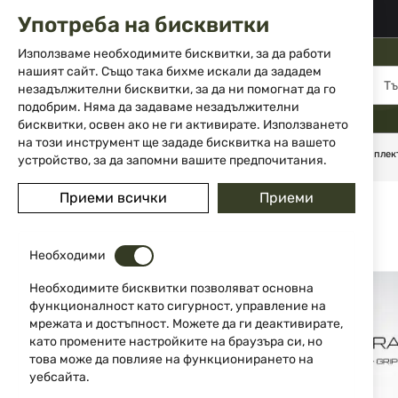
02 983 5014
office@isd-bg.com
Употреба на бисквитки
Прескачане
към
Използваме необходимите бисквитки, за да работи
съдържанието
нашият сайт. Също така бихме искали да зададем
МЕНЮ
незадължителни бисквитки, за да ни помогнат да го
подобрим. Няма да задаваме незадължителни
бисквитки, освен ако не ги активирате. Използването
на този инструмент ще зададе бисквитка на вашето
Начало
Аксесоари и части за оръжие
Приклади
Комплект
устройство, за да запомни вашите предпочитания.
Преминете
Приеми всички
Приеми
към
края
на
Необходими
галерията
на
Необходимите бисквитки позволяват основна
изображенията
функционалност като сигурност, управление на
мрежата и достъпност. Можете да ги деактивирате,
като промените настройките на браузъра си, но
това може да повлияе на функционирането на
уебсайта.