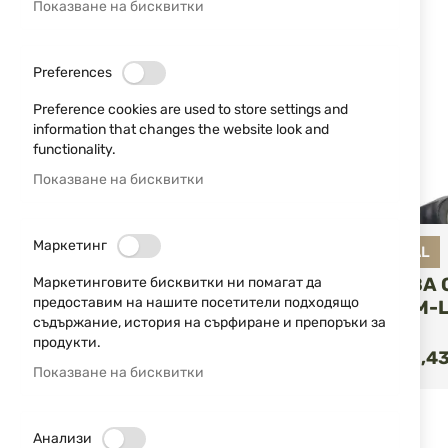
Показване на бисквитки
НОВО
РАЗМЕР
Preferences
25,4 mm (1")
1
Preference cookies are used to store settings and
information that changes the website look and
ТИП
functionality.
Показване на бисквитки
МАТЕРИАЛ
УВЕЛИЧЕНИЕ
Маркетинг
DLG TACTICAL
МОНТАЖ ЗА 
Маркетинговите бисквитки ни помагат да
предоставим на нашите посетители подходящо
АНТАБКА M-L
съдържание, история на сърфиране и препоръки за
150
продукти.
КУ
13,00 €
25,43
/
Показване на бисквитки
НОВО
Анализи