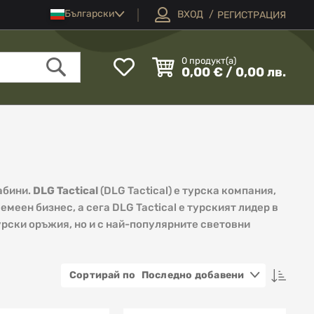
Език
Български
ВХОД
РЕГИСТРАЦИЯ
Моят
0
продукт(а)
0,00 € / 0,00 лв.
списък
Търсене
с
любими
абини.
DLG Tactical
(DLG Tactical) е турска компания,
емеен бизнес, а сега DLG Tactical е турският лидер в
урски оръжия, но и с най-популярните световни
Наст
Последно добавени
низх
посок