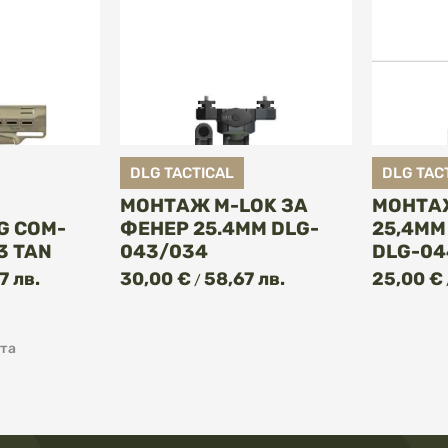
DLG TACTICAL
DLG TAC
МОНТАЖ M-LOK ЗА
МОНТА
G COM-
ФЕНЕР 25.4MM DLG-
25,4MM
3 TAN
043/034
DLG-04
ПИ
КУПИ
7 лв.
30,00 €
58,67 лв.
25,00 €
/
та