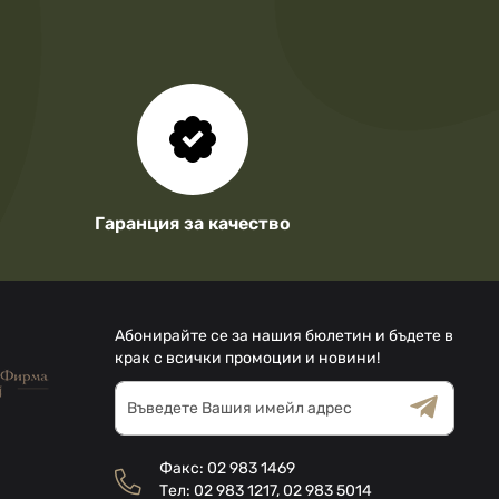
Гаранция за качество
Абонирайте се за нашия бюлетин и бъдете в
крак с всички промоции и новини!
Абонирай
се
за
Общи условия
Декларацията за
нашия
поверителност
Факс:
02 983 1469
е-
Тел:
02 983 1217
,
02 983 5014