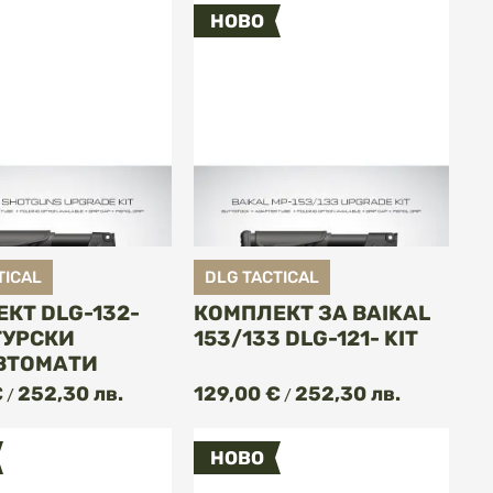
НОВО
TICAL
DLG TACTICAL
КТ DLG-132-
КОМПЛЕКТ ЗА BAIKAL
 ТУРСКИ
153/133 DLG-121- KIT
ВТОМАТИ
КУПИ
КУПИ
€
252,30 лв.
129,00 €
252,30 лв.
/
/
НОВО