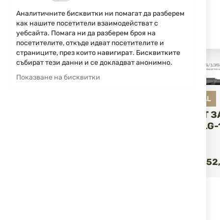
Аналитичните бисквитки ни помагат да разберем
как нашите посетители взаимодействат с
уебсайта. Помага ни да разберем броя на
посетителите, откъде идват посетителите и
страниците, през които навигират. Бисквитките
събират тези данни и се докладват анонимно.
Показване на бисквитки
DLG TACTICAL
КОМПЛЕКТ ЗА
155/135 DLG-
КУ
129,00 €
252,
/
НОВО