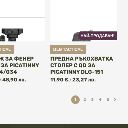
НАЙ-ПРОДАВАН!
TICAL
DLG TACTICAL
Ж ЗА ФЕНЕР
ПРЕДНА РЪКОХВАТКА
 ЗА PICATINNY
СТОПЕР С QD ЗА
4/034
PICATINNY DLG-151
КУПИ
КУПИ
48,90 лв.
11,90 €
23,27 лв.
/
/
Страница
В момента четете страни
Страница
Страница
Страница
Страница
Стра
След
1
2
3
4
5