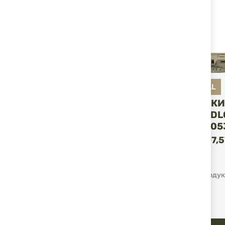
DLG TACTICAL
ТАКТИЧЕСКИ
ПРИКЛАД DL
SPEC DLG-05
КУ
55,00 €
107,5
/
1
-
12
от
62
Продук