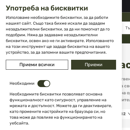
02 983 5014
office@isd-bg.com
Употреба на бисквитки
Прескачане
към
Използваме необходимите бисквитки, за да работи
съдържанието
нашият сайт. Също така бихме искали да зададем
МЕНЮ
незадължителни бисквитки, за да ни помогнат да го
подобрим. Няма да задаваме незадължителни
бисквитки, освен ако не ги активирате. Използването
на този инструмент ще зададе бисквитка на вашето
Начало
Марка
DLG TACTICAL
устройство, за да запомни вашите предпочитания.
DLG Tac
Приеми всички
Приеми
ЦЕНА
Висококачествени
0,00 €
299,99 €
Необходими
която започва сво
настройката на о
Необходимите бисквитки позволяват основна
ЦВЯТ
марки, включите
функционалност като сигурност, управление на
мрежата и достъпност. Можете да ги деактивирате,
като промените настройките на браузъра си, но
12
това може да повлияе на функционирането на
Черен
1
уебсайта.
Оранжев
2