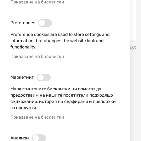
Показване на бисквитки
Preferences
Preference cookies are used to store settings and
information that changes the website look and
Преминете
functionality.
Erredi Trading
SKU
751069
към
началото
Показване на бисквитки
на
Синтетична четка cal.
галерия
със
9мм/.38/.357 Stil Crin
Маркетинг
снимки
Маркетинговите бисквитки ни помагат да
Добави мнение
рейтинг:
предоставим на нашите посетители подходящо
съдържание, история на сърфиране и препоръки
Синтетична четка cal. 9мм/.38/.357 Stil Crin
за продукти.
Показване на бисквитки
НАЛИЧЕН
1,00 € / 1,96 лв.
Анализи
Уведомявай ме, когато цената пада