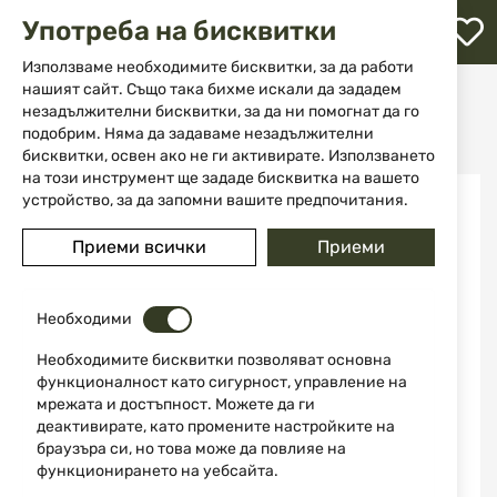
М
Употреба на бисквитки
с
с
Използваме необходимите бисквитки, за да работи
л
нашият сайт. Също така бихме искали да зададем
Начало
Аксесоари и части за оръжие
незадължителни бисквитки, за да ни помогнат да го
Поддръжка на оръжие
Четки и вълнени кечета
ене
Синтетична четка cal. 9мм/.38/.357 Stil Crin
подобрим. Няма да задаваме незадължителни
бисквитки, освен ако не ги активирате. Използването
на този инструмент ще зададе бисквитка на вашето
Преминете
устройство, за да запомни вашите предпочитания.
НОВО
към
края
Приеми всички
Приеми
на
галерията
на
изображенията
Необходими
Необходимите бисквитки позволяват основна
функционалност като сигурност, управление на
мрежата и достъпност. Можете да ги
деактивирате, като промените настройките на
браузъра си, но това може да повлияе на
функционирането на уебсайта.