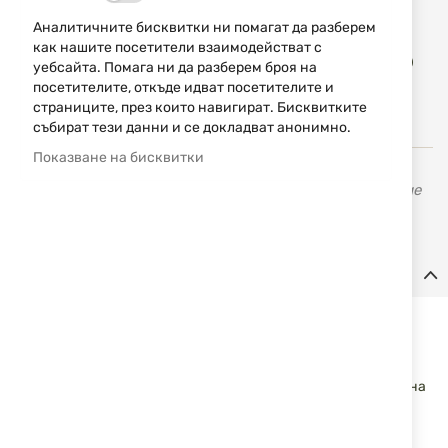
Аналитичните бисквитки ни помагат да разберем
Доба
как нашите посетители взаимодействат с
КУПИ
в
уебсайта. Помага ни да разберем броя на
люб
посетителите, откъде идват посетителите и
страниците, през които навигират. Бисквитките
събират тези данни и се докладват анонимно.
Показване на бисквитки
Erredi
се занимава с производство и разпространение
на оръжия и аксесоари за лов, риболов и спорт.
Детайли
Синтетична четка cal. 9мм/.38/.357 Stil Crin
Найлонова почистваща четка за карабини и пистолети,
предназначена за ефективно и щадящо почистване на
цевта. Подходяща за редовна поддръжка и отстраняване на
замърсявания без риск от надраскване.
Характеристики: