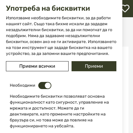
М
Употреба на бисквитки
с
с
Използваме необходимите бисквитки, за да работи
л
нашият сайт. Също така бихме искали да зададем
Начало
Аксесоари и части за оръжие
незадължителни бисквитки, за да ни помогнат да го
Поддръжка на оръжие
Четки и вълнени кечета
ене
Четка фосфор-бронзова cal. 4.5 mm Stil Crin
подобрим. Няма да задаваме незадължителни
бисквитки, освен ако не ги активирате. Използването
на този инструмент ще зададе бисквитка на вашето
Преминете
устройство, за да запомни вашите предпочитания.
НОВО
към
края
Приеми всички
Приеми
на
галерията
на
изображенията
Необходими
Необходимите бисквитки позволяват основна
функционалност като сигурност, управление на
мрежата и достъпност. Можете да ги
деактивирате, като промените настройките на
браузъра си, но това може да повлияе на
функционирането на уебсайта.