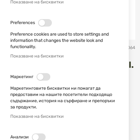
Показване на бисквитки
Preferences
Preference cookies are used to store settings and
information that changes the website look and
Преминете
functionality.
Erredi Trading
SKU
751064
към
началото
Показване на бисквитки
на
Четка фосфор-бронзова cal.
галерия
със
4.5 mm Stil Crin
Маркетинг
снимки
Маркетинговите бисквитки ни помагат да
Добави мнение
рейтинг:
предоставим на нашите посетители подходящо
съдържание, история на сърфиране и препоръки
Четка фосфор-бронзова cal. 4.5 mm Stil Crin
за продукти.
Показване на бисквитки
НАЛИЧЕН
1,90 € / 3,72 лв.
Анализи
Уведомявай ме, когато цената пада