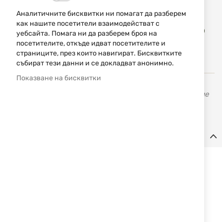
Аналитичните бисквитки ни помагат да разберем
Доба
как нашите посетители взаимодействат с
КУПИ
в
уебсайта. Помага ни да разберем броя на
люб
посетителите, откъде идват посетителите и
страниците, през които навигират. Бисквитките
събират тези данни и се докладват анонимно.
Показване на бисквитки
Erredi
се занимава с производство и разпространение
на оръжия и аксесоари за лов, риболов и спорт.
Детайли
Четка фосфор-бронзова cal. 4.5 mm Stil Crin
Фосфор-бронзова четка за почистване на цеви при
въздушни пушки и пистолети кал. 4.5 mm. Осигурява
ефективно отстраняване на нагар и замърсявания, без да
уврежда вътрешността на цевта.
Характеристики: