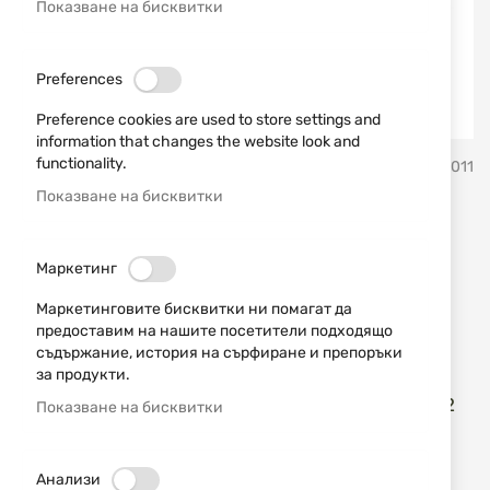
Показване на бисквитки
Preferences
Preference cookies are used to store settings and
information that changes the website look and
Преминете
functionality.
Erredi Trading
SKU
751011
към
началото
Показване на бисквитки
на
Спираловидна фосфор-
галерия
със
бронзова четка за кал. 12
Маркетинг
снимки
Stil Crin
Маркетинговите бисквитки ни помагат да
предоставим на нашите посетители подходящо
съдържание, история на сърфиране и препоръки
Добави мнение
рейтинг:
за продукти.
Спираловидна фосфор-бронзова четка за кал. 12
Показване на бисквитки
Stil Crin
НАЛИЧЕН
Анализи