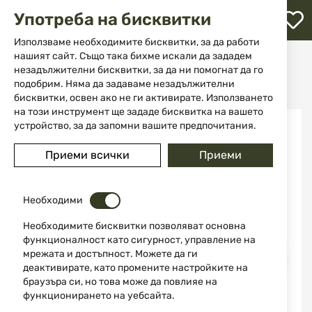
М
Употреба на бисквитки
с
с
Използваме необходимите бисквитки, за да работи
л
нашият сайт. Също така бихме искали да зададем
Начало
Аксесоари и части за оръжие
незадължителни бисквитки, за да ни помогнат да го
Поддръжка на оръжие
Четки и вълнени кечета
ене
Спираловидна фосфор-бронзова четка за кал. 12 Stil Crin
подобрим. Няма да задаваме незадължителни
бисквитки, освен ако не ги активирате. Използването
на този инструмент ще зададе бисквитка на вашето
Преминете
устройство, за да запомни вашите предпочитания.
към
края
Приеми всички
Приеми
на
галерията
на
изображенията
Необходими
Необходимите бисквитки позволяват основна
функционалност като сигурност, управление на
мрежата и достъпност. Можете да ги
деактивирате, като промените настройките на
браузъра си, но това може да повлияе на
функционирането на уебсайта.