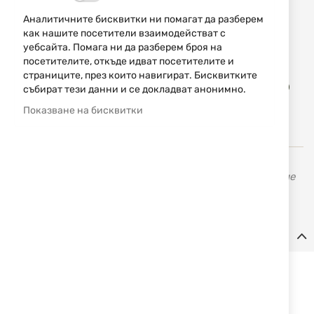
1,90 € / 3,72 лв.
Аналитичните бисквитки ни помагат да разберем
как нашите посетители взаимодействат с
Уведомявай ме, когато цената пада
уебсайта. Помага ни да разберем броя на
посетителите, откъде идват посетителите и
страниците, през които навигират. Бисквитките
Доба
КУПИ
събират тези данни и се докладват анонимно.
в
люб
Показване на бисквитки
Erredi
се занимава с производство и разпространение
на оръжия и аксесоари за лов, риболов и спорт.
Детайли
Фосфор-бронзова четка за гладкоцевно оръжие, калибър 12.
Изработена е от алуминий и стомана. Успява да изчисти дори и най-
упоритите отлагания, без да надраска оръжието.