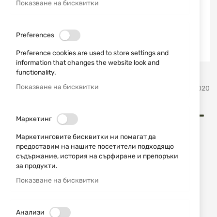
Показване на бисквитки
Preferences
Preference cookies are used to store settings and
information that changes the website look and
functionality.
Преминете
Показване на бисквитки
Vector Optics
SKU
940020
към
началото
на
Бипод Vector Rokstand Lit V-
галерия
Маркетинг
със
RSGR-05
Маркетинговите бисквитки ни помагат да
снимки
предоставим на нашите посетители подходящо
съдържание, история на сърфиране и препоръки
Добави мнение
рейтинг:
за продукти.
Бипод Vector Optics - Rokstand, изработен от
Показване на бисквитки
алуминий
НАЛИЧЕН
Анализи