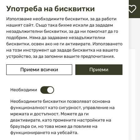
М
Употреба на бисквитки
с
с
Използваме необходимите бисквитки, за да работи
л
нашият сайт. Също така бихме искали да зададем
Начало
Аксесоари и части за оръжие
незадължителни бисквитки, за да ни помогнат да го
Мишени и стойки за стрелба
ене
Бипод Vector Rokstand Lit V-RSGR-05
подобрим. Няма да задаваме незадължителни
бисквитки, освен ако не ги активирате. Използването
на този инструмент ще зададе бисквитка на вашето
Преминете
устройство, за да запомни вашите предпочитания.
към
края
Приеми всички
Приеми
на
галерията
на
изображенията
Необходими
Необходимите бисквитки позволяват основна
функционалност като сигурност, управление на
мрежата и достъпност. Можете да ги
деактивирате, като промените настройките на
браузъра си, но това може да повлияе на
функционирането на уебсайта.