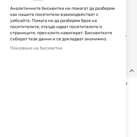
45,00 € / 88,01 лв.
Аналитичните бисквитки ни помагат да разберем
как нашите посетители взаимодействат с
Уведомявай ме, когато цената пада
уебсайта. Помага ни да разберем броя на
посетителите, откъде идват посетителите и
Доба
страниците, през които навигират. Бисквитките
КУПИ
в
събират тези данни и се докладват анонимно.
люб
Показване на бисквитки
Детайли
Бипод Vector Optics - Rokstand за максимално натоварване
до 15кг. Изработен е от алуминий с двойно заключване.
Спецификации:
Дължина сгънат: 65см
Дължина удължен: 120см
Тегло: 580гр
Максимално натоварване: 15кг
V монтажна глава