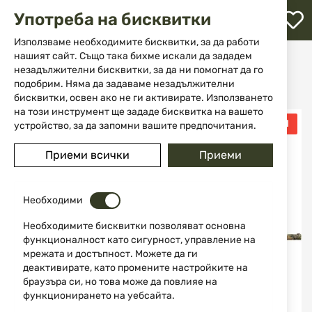
М
Употреба на бисквитки
с
с
Използваме необходимите бисквитки, за да работи
л
нашият сайт. Също така бихме искали да зададем
Начало
Оръжие
Гладкоцевно оръжие
незадължителни бисквитки, за да ни помогнат да го
Инерционни полуавтомати
ене
ATA NEO CAMO 12/76 MOSSY OAK OBSESSION 76 cm
подобрим. Няма да задаваме незадължителни
бисквитки, освен ако не ги активирате. Използването
на този инструмент ще зададе бисквитка на вашето
Преминете
ПРОМО МЛАДИ ЛОВЦИ
устройство, за да запомни вашите предпочитания.
-10%
към
края
Приеми всички
Приеми
на
галерията
на
изображенията
Необходими
Необходимите бисквитки позволяват основна
функционалност като сигурност, управление на
мрежата и достъпност. Можете да ги
деактивирате, като промените настройките на
браузъра си, но това може да повлияе на
функционирането на уебсайта.