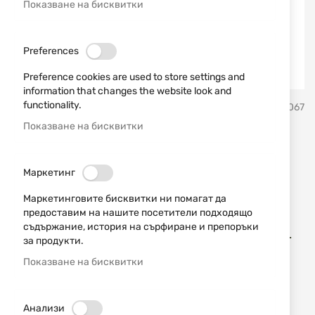
Показване на бисквитки
Preferences
Preference cookies are used to store settings and
information that changes the website look and
Преминете
functionality.
ATA
SKU
681067
към
началото
Показване на бисквитки
на
ATA NEO CAMO 12/76 MOSSY
галерия
със
OAK OBSESSION 76 cm
Маркетинг
снимки
Маркетинговите бисквитки ни помагат да
Добави мнение
рейтинг:
предоставим на нашите посетители подходящо
съдържание, история на сърфиране и препоръки
ATA ARMS NEO CAMO MOSSY OAK OBSESSION cal.
за продукти.
12/76, цев 76 cm - Инерционен полуавтомат
Показване на бисквитки
НАЛИЧЕН
671,38 € / 1313,11 лв.
Анализи