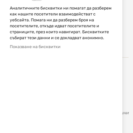
Аналитичните бисквитки ни помагат да разберем
745,97 € / 1458,99 лв.
как нашите посетители взаимодействат с
Уведомявай ме, когато цената пада
уебсайта. Помага ни да разберем броя на
посетителите, откъде идват посетителите и
Добави
страниците, през които навигират. Бисквитките
НАПРАВИ
в
събират тези данни и се докладват анонимно.
ЗАПИТВАНЕ
любими
Показване на бисквитки
През 1955 година Celal Yollu, основателя на Ata Arms,
прави първата си пушка когато е едва на 13 години.
Неговото майсторство, наследено от бащата
дърводелец, го тласкало напред в търсене на нови и
нови хоризонти. Иновативния му подход съчетан със
знанията и уменията придобити с времето, създали
доброто име и успеха на АТА - марката с над 70 годишни
традиция и качество. Първата болтова карабина
произведена в Турция е на ATA - Turqua.