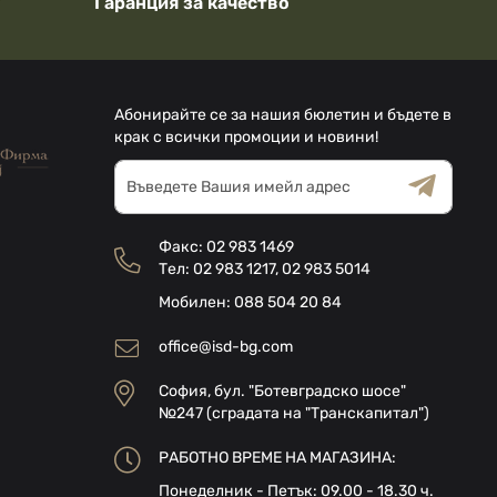
Гаранция за качество
Абонирайте се за нашия бюлетин и бъдете в
крак с всички промоции и новини!
Абонирай
се
за
Общи условия
Декларацията за
нашия
поверителност
Факс:
02 983 1469
е-
Тел:
02 983 1217
,
02 983 5014
бюлетин:
Мобилен:
088 504 20 84
office@isd-bg.com
София, бул. "Ботевградско шосе"
№247 (сградата на "Транскапитал")
РАБОТНО ВРЕМЕ НА МАГАЗИНА:
Понеделник - Петък: 09.00 - 18.30 ч.