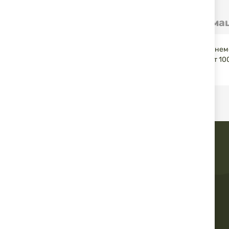
Детайли
Допълнителна информа
Комплект тампони Klassik за почистване на цевта от нем
равномерно и ефективно почистване. Изработени от 100
Предлагат се в комплект от 30 броя.