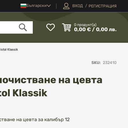
Език
Български
ВХОД
РЕГИСТРАЦИЯ
Моят
0
продукт(а)
0,00 € / 0,00 лв.
списък
Търсене
с
любими
stol Klassik
SKU
232410
почистване на цевта
tol Klassik
тване на цевта за калибър 12