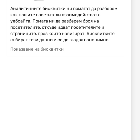
Аналитичните бисквитки ни помагат да разберем
как нашите посетители взаимодействат с
Преминете
уебсайта. Помага ни да разберем броя на
към
посетителите, откъде идват посетителите и
началото
страниците, през които навигират. Бисквитките
на
събират тези данни и се докладват анонимно.
галерия
Показване на бисквитки
със
снимки