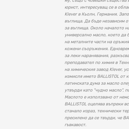
му, също с човешки същества 
юрист, интересуващ се в обла
Klever в Кьолн, Германия. Зап
въглища. Да бъде независим о
за въглища. Около началото н
универсално масло, което да 
на металните части на оръжия
кожени съоръжения. Едноврем
за леки наранявания, разкъсва
преподавател по химия в Техн
на химическия завод Klever, у
измисля името BALLISTOL от 
латинската дума за масло олеу
утвърди като "чудно масло", 
Маслото е използвано от немск
BALLISTOL оцелява въпреки вс
станало израз, технически тер
пресилено да се твърди, че BA
гъвкавост.