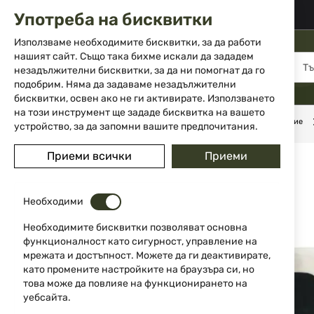
02 983 5014
office@isd-bg.com
Употреба на бисквитки
Прескачане
към
Използваме необходимите бисквитки, за да работи
съдържанието
нашият сайт. Също така бихме искали да зададем
МЕНЮ
незадължителни бисквитки, за да ни помогнат да го
подобрим. Няма да задаваме незадължителни
бисквитки, освен ако не ги активирате. Използването
на този инструмент ще зададе бисквитка на вашето
Начало
Аксесоари и части за оръжие
Поддръжка на оръжие
устройство, за да запомни вашите предпочитания.
Преминете
Приеми всички
Приеми
към
края
на
Необходими
галерията
на
Необходимите бисквитки позволяват основна
изображенията
функционалност като сигурност, управление на
мрежата и достъпност. Можете да ги деактивирате,
като промените настройките на браузъра си, но
това може да повлияе на функционирането на
уебсайта.