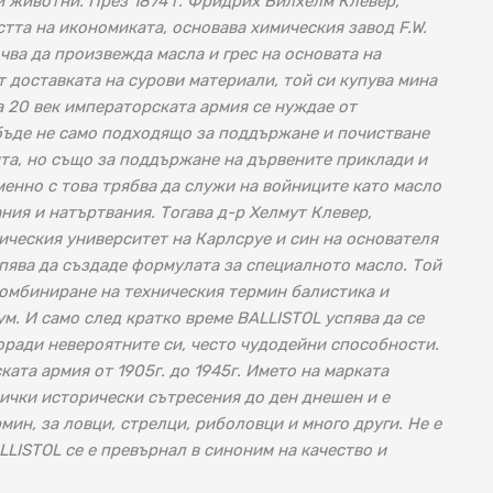
и животни. През 1874 г. Фридрих Вилхелм Клевер,
стта на икономиката, основава химическия завод F.W.
очва да произвежда масла и грес на основата на
т доставката на сурови материали, той си купува мина
а 20 век императорската армия се нуждае от
бъде не само подходящо за поддържане и почистване
та, но също за поддържане на дървените приклади и
енно с това трябва да служи на войниците като масло
ния и натъртвания. Тогава д-р Хелмут Клевер,
ическия университет на Карлсруе и син на основателя
спява да създаде формулата за специалното масло. Той
комбиниране на техническия термин балистика и
м. И само след кратко време BALLISTOL успява да се
поради невероятните си, често чудодейни способности.
ата армия от 1905г. до 1945г. Името на марката
ички исторически сътресения до ден днешен и е
мин, за ловци, стрелци, риболовци и много други. Не е
LLISTOL се е превърнал в синоним на качество и