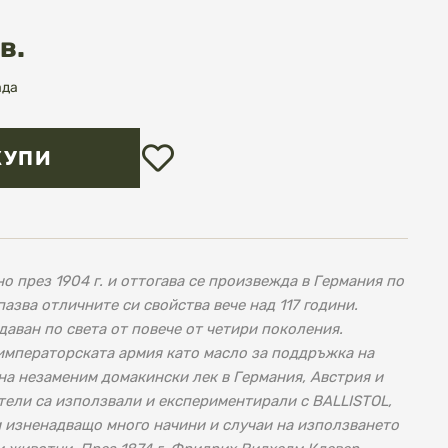
в.
ада
Добави
КУПИ
в
любими
ено през 1904 г. и оттогава се произвежда в Германия по
азва отличните си свойства вече над 117 години.
даван по света от повече от четири поколения.
императорската армия като масло за поддръжка на
а незаменим домакински лек в Германия, Австрия и
ели са използвали и експериментирали с BALLISTOL,
и изненадващо много начини и случаи на използването