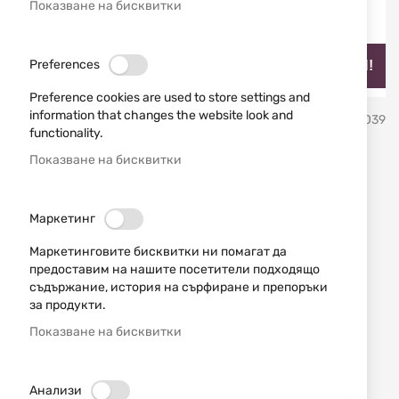
Показване на бисквитки
Preferences
НАЙ-ПРОДАВАН!
Preference cookies are used to store settings and
Преминете
information that changes the website look and
ATA
SKU
681039
към
functionality.
началото
на
Показване на бисквитки
ATA ARMS CY Dark Edition
галерия
със
12/76 56cm
снимки
Маркетинг
Добави мнение
рейтинг:
Маркетинговите бисквитки ни помагат да
предоставим на нашите посетители подходящо
НАЛИЧЕН
съдържание, история на сърфиране и препоръки
620,10 € / 1212,81 лв.
за продукти.
Показване на бисквитки
689,00 € / 1347,57 лв.
Уведомявай ме, когато цената пада
Анализи