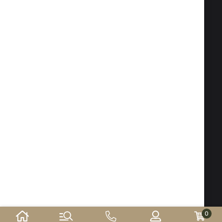
Факс:
02 983 1469
Тел:
02 983 1217
,
02 983 5014
Мобилен:
088 504 20 84
office@isd-bg.com
София, бул. "Ботевградско шосе" №247 (сградата на
"Транскапитал")
РАБОТНО ВРЕМЕ НА МАГАЗИНА:
Понеделник - Петък: 09.00 - 18.30 ч.
Събота: 10.00 - 16.00 ч. Неделя - почивен ден
Електронен магазин
разработен и поддържан
от
©2026 г. ISD-bg.com. Всички права запазени.
0