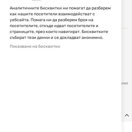
Добави
НАПРАВИ
в
Аналитичните бисквитки ни помагат да разберем
ЗАПИТВАНЕ
любими
как нашите посетители взаимодействат с
уебсайта. Помага ни да разберем броя на
посетителите, откъде идват посетителите и
страниците, през които навигират. Бисквитките
събират тези данни и се докладват анонимно.
През 1955 година Celal Yollu, основателя на Ata Arms,
Показване на бисквитки
прави първата си пушка когато е едва на 13 години.
Неговото майсторство, наследено от бащата
дърводелец, го тласкало напред в търсене на нови и
нови хоризонти. Иновативния му подход съчетан със
знанията и уменията придобити с времето, създали
доброто име и успеха на АТА - марката с над 70 годишни
традиция и качество. Първата болтова карабина
произведена в Турция е на ATA - Turqua.
Детайли
Спецификации: