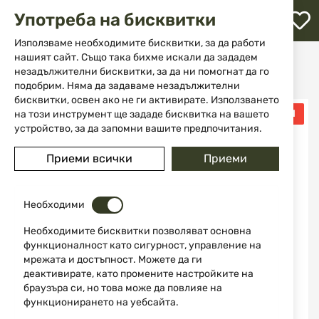
М
Употреба на бисквитки
с
с
Използваме необходимите бисквитки, за да работи
л
нашият сайт. Също така бихме искали да зададем
Начало
Оръжие
Гладкоцевно оръжие
незадължителни бисквитки, за да ни помогнат да го
Газови полуавтомати
ATA ARMS CY Dark Edition 12/76 56cm
ене
подобрим. Няма да задаваме незадължителни
бисквитки, освен ако не ги активирате. Използването
Преминете
ПРОМО МЛАДИ ЛОВЦИ
на този инструмент ще зададе бисквитка на вашето
-10%
към
устройство, за да запомни вашите предпочитания.
края
на
Приеми всички
Приеми
галерията
на
изображенията
Необходими
Необходимите бисквитки позволяват основна
функционалност като сигурност, управление на
мрежата и достъпност. Можете да ги
деактивирате, като промените настройките на
браузъра си, но това може да повлияе на
функционирането на уебсайта.