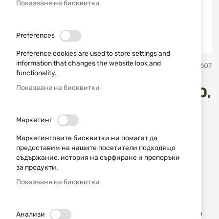
Показване на бисквитки
Preferences
Preference cookies are used to store settings and
Преминете
information that changes the website look and
ATA
SKU
680607
към
functionality.
началото
на
Показване на бисквитки
Комплект шокове за SP, NEO,
галерия
със
CY серии на ATA ARMS
снимки
Маркетинг
Добави мнение
рейтинг:
Маркетинговите бисквитки ни помагат да
предоставим на нашите посетители подходящо
НАЛИЧЕН
съдържание, история на сърфиране и препоръки
51,00 € / 99,75 лв.
за продукти.
Уведомявай ме, когато цената пада
Показване на бисквитки
Доба
Анализи
КУПИ
в