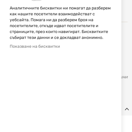
люб
Аналитичните бисквитки ни помагат да разберем
как нашите посетители взаимодействат с
уебсайта. Помага ни да разберем броя на
посетителите, откъде идват посетителите и
страниците, през които навигират. Бисквитките
През 1955 година Celal Yollu, основателя на Ata Arms,
събират тези данни и се докладват анонимно.
прави първата си пушка когато е едва на 13 години.
Показване на бисквитки
Неговото майсторство, наследено от бащата
дърводелец, го тласкало напред в търсене на нови и
нови хоризонти. Иновативния му подход съчетан със
знанията и уменията придобити с времето, създали
доброто име и успеха на АТА - марката с над 70 годишни
традиция и качество. Първата болтова карабина
произведена в Турция е на ATA - Turqua.
Детайли
Комплекта включва:
- пластмасова приставка за корекция на приклада - 4бр.