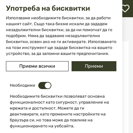
М
Употреба на бисквитки
с
с
Използваме необходимите бисквитки, за да работи
л
нашият сайт. Също така бихме искали да зададем
Начало
Аксесоари и части за оръжие
Комплекти
незадължителни бисквитки, за да ни помогнат да го
Комплект шокове за SP, NEO, CY серии на ATA ARMS
ене
подобрим. Няма да задаваме незадължителни
бисквитки, освен ако не ги активирате. Използването
Преминете
на този инструмент ще зададе бисквитка на вашето
към
устройство, за да запомни вашите предпочитания.
края
на
Приеми всички
Приеми
галерията
на
изображенията
Необходими
Необходимите бисквитки позволяват основна
функционалност като сигурност, управление на
мрежата и достъпност. Можете да ги
деактивирате, като промените настройките на
браузъра си, но това може да повлияе на
функционирането на уебсайта.