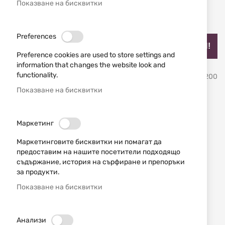
Показване на бисквитки
Preferences
НАЙ-ПРОДАВАН!
Preference cookies are used to store settings and
information that changes the website look and
Преминете
functionality.
BALLISTOL
SKU
22200
към
началото
Показване на бисквитки
на
Оръжейно масло спрей
галерия
със
Gunex 200ml Ballistol
Маркетинг
снимки
Маркетинговите бисквитки ни помагат да
Добави мнение
рейтинг:
предоставим на нашите посетители подходящо
съдържание, история на сърфиране и препоръки
Перфектно масло за дългосрочно запазване на
за продукти.
оголени метални части, дори и при екстремни
Показване на бисквитки
условия (-50 ° C до 100 ° C).
НАЛИЧЕН
Анализи