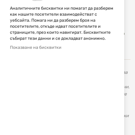
9,00 € / 17,60 лв.
Аналитичните бисквитки ни помагат да разберем
Уведомявай ме, когато цената пада
как нашите посетители взаимодействат с
уебсайта. Помага ни да разберем броя на
посетителите, откъде идват посетителите и
Доба
страниците, през които навигират. Бисквитките
КУПИ
в
събират тези данни и се докладват анонимно.
люб
Показване на бисквитки
Ballistol Universal е разработено през 1904 г. и оттогава
се произвежда в Германия по непроменена рецепта,
като запазва отличните си свойства вече над 117 години.
BALLISTOL е произведен и продаван по света от повече
от четири поколения. Първоначално разработен за
императорската армия като масло за поддръжка на
оръжия, БАЛИСТОЛ скоро стана незаменим домакински
лек в Германия, Австрия и Швейцария. Милиони
потребители са използвали и експериментирали с