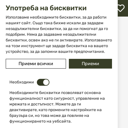
М
Употреба на бисквитки
с
с
Използваме необходимите бисквитки, за да работи
л
нашият сайт. Също така бихме искали да зададем
Начало
Аксесоари и части за оръжие
незадължителни бисквитки, за да ни помогнат да го
Поддръжка на оръжие
Смазки и разтворители
ене
Оръжейно масло спрей Gunex 200ml Ballistol
подобрим. Няма да задаваме незадължителни
бисквитки, освен ако не ги активирате. Използването
на този инструмент ще зададе бисквитка на вашето
Преминете
устройство, за да запомни вашите предпочитания.
към
края
Приеми всички
Приеми
на
галерията
на
изображенията
Необходими
Необходимите бисквитки позволяват основна
функционалност като сигурност, управление на
мрежата и достъпност. Можете да ги
деактивирате, като промените настройките на
браузъра си, но това може да повлияе на
функционирането на уебсайта.