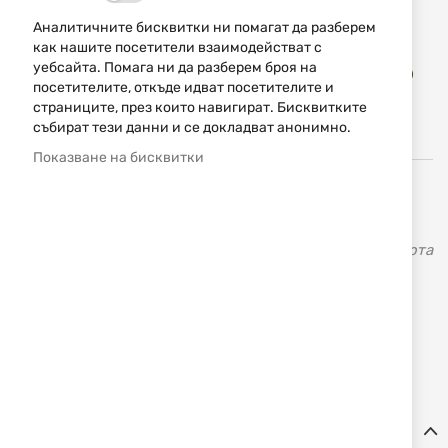
Уведомявай ме, когато цената пада
Аналитичните бисквитки ни помагат да разберем
как нашите посетители взаимодействат с
Доба
уебсайта. Помага ни да разберем броя на
КУПИ
в
посетителите, откъде идват посетителите и
люб
страниците, през които навигират. Бисквитките
събират тези данни и се докладват анонимно.
Показване на бисквитки
Висококачествени приклади и други аксесоари за
гладкоцевни пушки и карабини.
DLG Tactical
(DLG
Tactical) е турска компания, която започва своята работа
през 1988 г. Преди 30 години това беше малък семеен
бизнес, а сега DLG Tactical е турският лидер в
настройката на оръжия. Продуктите DLG Tactical са
съвместими не само с турски оръжия, но и с най-
популярните световни марки, включително AK.
Детайли