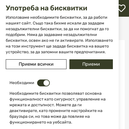
М
Употреба на бисквитки
с
с
Използваме необходимите бисквитки, за да работи
л
нашият сайт. Също така бихме искали да зададем
Начало
Аксесоари и части за оръжие
Приклади
незадължителни бисквитки, за да ни помогнат да го
Адаптер за приклад за AK DLG-146 MIL-SPEC
ене
подобрим. Няма да задаваме незадължителни
бисквитки, освен ако не ги активирате. Използването
Преминете
на този инструмент ще зададе бисквитка на вашето
към
устройство, за да запомни вашите предпочитания.
края
на
Приеми всички
Приеми
галерията
на
изображенията
Необходими
Необходимите бисквитки позволяват основна
функционалност като сигурност, управление на
мрежата и достъпност. Можете да ги
деактивирате, като промените настройките на
браузъра си, но това може да повлияе на
функционирането на уебсайта.