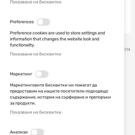
Показване на бисквитки
Preferences
Preference cookies are used to store settings and
information that changes the website look and
Преминете
functionality.
DLG TACTICAL
SKU
974014
към
Показване на бисквитки
началото
на
Адаптер за приклад за AK
галерия
Маркетинг
със
DLG-146 MIL-SPEC
снимки
Маркетинговите бисквитки ни помагат да
предоставим на нашите посетители подходящо
Добави мнение
рейтинг:
съдържание, история на сърфиране и препоръки
за продукти.
Адаптер за приклад за AK DLG-146
Показване на бисквитки
НАЛИЧЕН
35,00 € / 68,45 лв.
Анализи