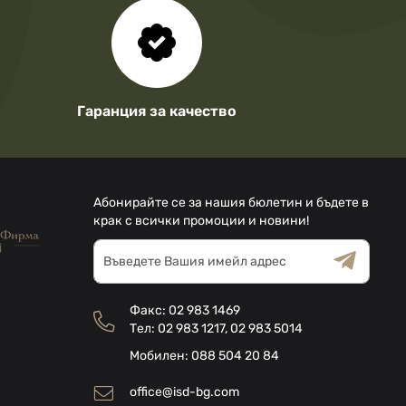
Гаранция за качество
Абонирайте се за нашия бюлетин и бъдете в
крак с всички промоции и новини!
Абонирай
се
за
Общи условия
Декларацията за
нашия
поверителност
Факс:
02 983 1469
е-
Тел:
02 983 1217
,
02 983 5014
бюлетин:
Мобилен:
088 504 20 84
office@isd-bg.com