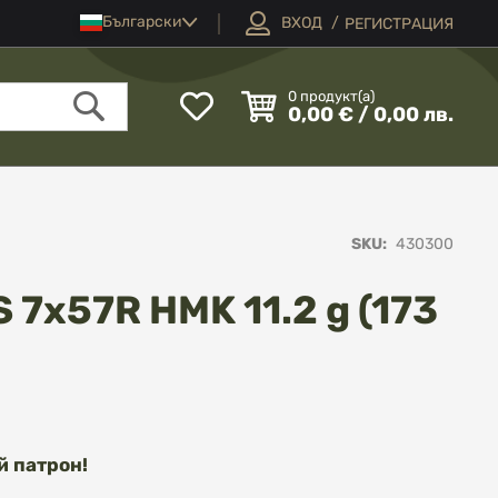
Език
Български
ВХОД
РЕГИСТРАЦИЯ
Моят
0
продукт(а)
0,00 € / 0,00 лв.
списък
Търсене
с
любими
SKU
430300
 7x57R HMK 11.2 g (173
й патрон!