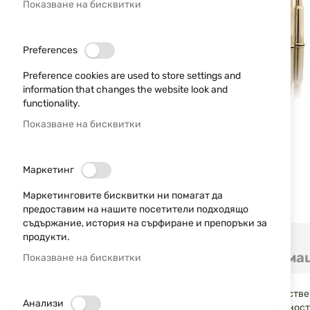
Показване на бисквитки
Preferences
Preference cookies are used to store settings and
information that changes the website look and
functionality.
Показване на бисквитки
Маркетинг
Маркетинговите бисквитки ни помагат да
предоставим на нашите посетители подходящо
съдържание, история на сърфиране и препоръки за
Преминете
продукти.
към
Детайли
Допълнителна информа
Показване на бисквитки
началото
на
галерия
Патроните RWS 7x57R HMK (H-Mantel) са висококачествен
със
Анализи
Mantel (HMK) комбинира висока проникваща способност 