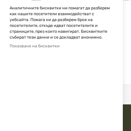
снимки
подобен размер.
Аналитичните бисквитки ни помагат да разберем
Характеристики:
как нашите посетители взаимодействат с
уебсайта. Помага ни да разберем броя на
Калибър: 7x57R
посетителите, откъде идват посетителите и
Тип куршум: HMK (H-Mantel – полумантелен)
страниците, през които навигират. Бисквитките
събират тези данни и се докладват анонимно.
Тегло на куршума: 11.2 g / 173 gr
Показване на бисквитки
Начална скорост: около 730 m/s
Енергия: около 2980 J
Приложение: Лов на едър и среден дивеч
Съвместимост: Оръжия с открит затвор