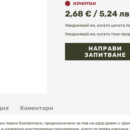
ИЗЧЕРПАН
2,68 € / 5,24 лв
Уведомявай ме, когато цената п
Уведомявай ме, когато този прод
НАПРАВИ
ЗАПИТВАНЕ
ция
Коментари
и ловни боеприпаси, предназначени за лов на едър дивеч с оръжи
и надеждно контролирано разширение, което ги прави идеални за