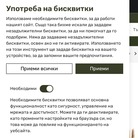
02 983 5014
office@isd-bg.com
Употреба на бисквитки
Прескачане
към
Използваме необходимите бисквитки, за да работи
съдържанието
нашият сайт. Също така бихме искали да зададем
МЕНЮ
незадължителни бисквитки, за да ни помогнат да го
подобрим. Няма да задаваме незадължителни
бисквитки, освен ако не ги активирате. Използването
на този инструмент ще зададе бисквитка на вашето
Начало
Боеприпаси
Боеприпаси за дълго нарезно оръжие
устройство, за да запомни вашите предпочитания.
Преминете
Приеми всички
Приеми
към
края
на
Необходими
галерията
на
Необходимите бисквитки позволяват основна
изображенията
функционалност като сигурност, управление на
мрежата и достъпност. Можете да ги деактивирате,
като промените настройките на браузъра си, но
това може да повлияе на функционирането на
уебсайта.