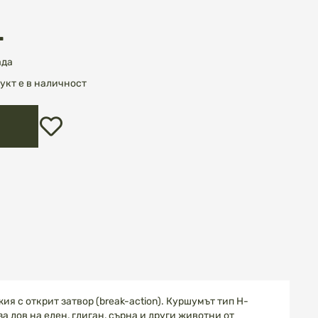
.
ада
укт е в наличност
Добави
в
любими
я с открит затвор (break-action). Куршумът тип H-
 лов на елен, глиган, сърна и други животни от