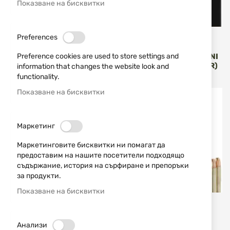
Показване на бисквитки
Preferences
RWS
RWS
ПАТРОНИ RWS .270 WIN KS
ПАТРОНИ RWS 9.3X64 UNI
Preference cookies are used to store settings and
9.7 G / 150 GR
CLASSIC – 19.0 G (293 GR)
information that changes the website look and
functionality.
3,14 €
6,14 лв.
3,14 €
6,14 лв.
/
/
Показване на бисквитки
Маркетинг
Маркетинговите бисквитки ни помагат да
предоставим на нашите посетители подходящо
съдържание, история на сърфиране и препоръки
за продукти.
Показване на бисквитки
RWS
RWS
ПАТРОНИ RWS .22 WMR SP
ПАТРОНИ RWS .22 WMR
Анализи