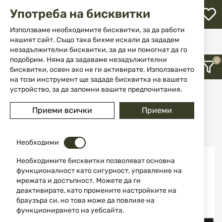
М
Употреба на бисквитки
с
с
Използваме необходимите бисквитки, за да работи
л
нашият сайт. Също така бихме искали да зададем
Начало
Марка
RWS
незадължителни бисквитки, за да ни помогнат да го
ене
подобрим. Няма да задаваме незадължителни
RWS
бисквитки, освен ако не ги активирате. Използването
на този инструмент ще зададе бисквитка на вашето
устройство, за да запомни вашите предпочитания.
12
Приеми всички
Приеми
Последно добавени
Необходими
Необходимите бисквитки позволяват основна
функционалност като сигурност, управление на
мрежата и достъпност. Можете да ги
деактивирате, като промените настройките на
браузъра си, но това може да повлияе на
функционирането на уебсайта.