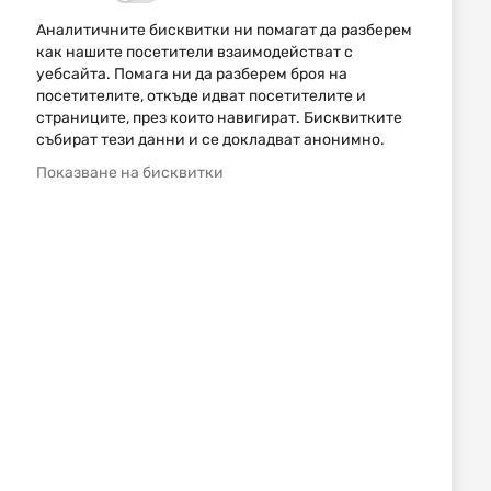
2.6G / 40GR
FMJ 40GR / 2.6G
0,97 €
1,90 лв.
0,84 €
1,64 лв.
/
/
Аналитичните бисквитки ни помагат да разберем
как нашите посетители взаимодействат с
уебсайта. Помага ни да разберем броя на
Изчерпан
посетителите, откъде идват посетителите и
страниците, през които навигират. Бисквитките
събират тези данни и се докладват анонимно.
Показване на бисквитки
RWS
ПАТРОНИ RWS 7X57R HMK
11.2 G (173 GR)
2,68 €
5,24 лв.
/
5
Артикули