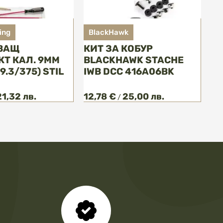
ing
BlackHawk
ВАЩ
КИТ ЗА КОБУР
Т КАЛ. 9MM
BLACKHAWK STACHE
9.3/375) STIL
IWB DCC 416A06BK
21,32 лв.
12,78 €
25,00 лв.
/