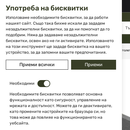
02 983 5014
office@isd-bg.com
Употреба на бисквитки
Прескачане
към
Използваме необходимите бисквитки, за да работи
съдържанието
нашият сайт. Също така бихме искали да зададем
МЕНЮ
незадължителни бисквитки, за да ни помогнат да го
подобрим. Няма да задаваме незадължителни
бисквитки, освен ако не ги активирате. Използването
на този инструмент ще зададе бисквитка на вашето
Начало
Аксесоари и части за оръжие
Кобури
За пистоле
устройство, за да запомни вашите предпочитания.
Преминете
Приеми всички
Приеми
към
края
на
Необходими
галерията
на
Необходимите бисквитки позволяват основна
изображенията
функционалност като сигурност, управление на
мрежата и достъпност. Можете да ги деактивирате,
като промените настройките на браузъра си, но
това може да повлияе на функционирането на
уебсайта.