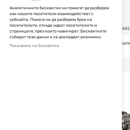
Аналитичните бисквитки ни помагат да разберем
как нашите посетители взаимодействат с
Преминете
уебсайта. Помага ни да разберем броя на
към
посетителите, откъде идват посетителите и
Детайли
Допълнителна информа
началото
страниците, през които навигират. Бисквитките
на
събират тези данни и се докладват анонимно.
галерия
Кобурите за Stache и държачите за пълнители се предлага
Показване на бисквитки
със
съвместима с всички кобури от серията Stache.
снимки
RELATED PRODUCTS