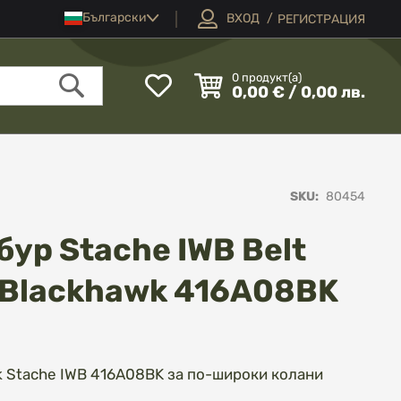
Език
Български
ВХОД
РЕГИСТРАЦИЯ
Моят
0
продукт(а)
0,00 € / 0,00 лв.
списък
Търсене
с
любими
SKU
80454
бур Stache IWB Belt
5" Blackhawk 416A08BK
k Stache IWB 416A08BK за по-широки колани