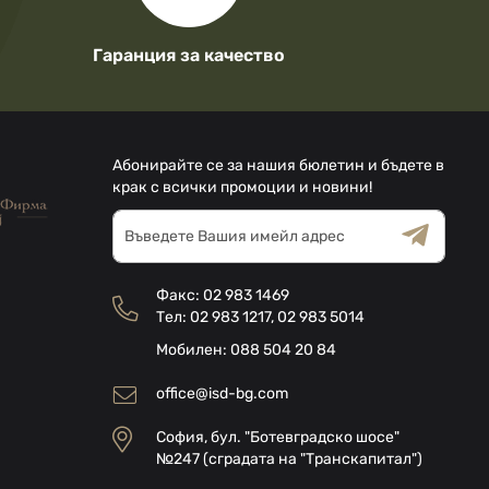
Гаранция за качество
Абонирайте се за нашия бюлетин и бъдете в
крак с всички промоции и новини!
Абонирай
се
за
Общи условия
Декларацията за
нашия
поверителност
Факс:
02 983 1469
е-
Тел:
02 983 1217
,
02 983 5014
бюлетин:
Мобилен:
088 504 20 84
office@isd-bg.com
София, бул. "Ботевградско шосе"
№247 (сградата на "Транскапитал")