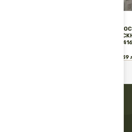
BlackHawk
BlackHawk
КОБУР ЗА GLOCK
КОБУР ЗА GLOC
43/43X BLACKHAWK
CZ P10C BLAC
STACHE IWB 416068BK-
STACHE IWB 41
R
R
59,00 €
115,39 лв.
59,00 €
115,39 
/
/