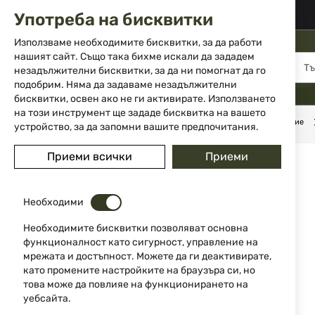
02 983 5014
office@isd-bg.com
Употреба на бисквитки
Прескачане
към
Използваме необходимите бисквитки, за да работи
съдържанието
нашият сайт. Също така бихме искали да зададем
МЕНЮ
незадължителни бисквитки, за да ни помогнат да го
подобрим. Няма да задаваме незадължителни
бисквитки, освен ако не ги активирате. Използването
на този инструмент ще зададе бисквитка на вашето
Начало
Аксесоари и части за оръжие
Поддръжка на оръжие
устройство, за да запомни вашите предпочитания.
Преминете
Приеми всички
Приеми
към
края
на
Необходими
галерията
на
Необходимите бисквитки позволяват основна
изображенията
функционалност като сигурност, управление на
мрежата и достъпност. Можете да ги деактивирате,
като промените настройките на браузъра си, но
това може да повлияе на функционирането на
уебсайта.