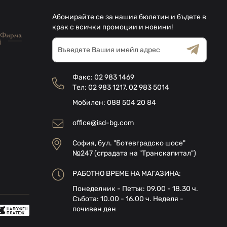
Абонирайте се за нашия бюлетин и бъдете в
крак с всички промоции и новини!
Абонирай
се
за
Общи условия
Декларацията за
нашия
поверителност
Факс:
02 983 1469
е-
Тел:
02 983 1217
,
02 983 5014
бюлетин:
Мобилен:
088 504 20 84
office@isd-bg.com
София, бул. "Ботевградско шосе"
№247 (сградата на "Транскапитал")
РАБОТНО ВРЕМЕ НА МАГАЗИНА:
Понеделник - Петък: 09.00 - 18.30 ч.
Събота: 10.00 - 16.00 ч. Неделя -
почивен ден