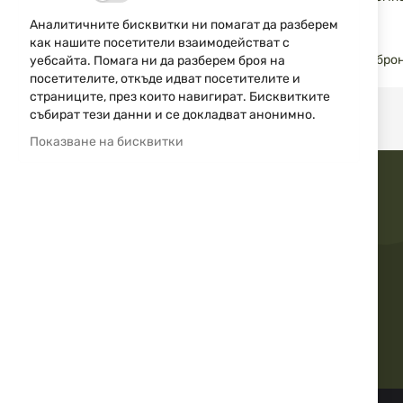
снимки
целия живот.
Аналитичните бисквитки ни помагат да разберем
Съдържание на комплекта:
как нашите посетители взаимодействат с
Шомпол, вълнено кече, синтетична четка и фосфор-брон
уебсайта. Помага ни да разберем броя на
посетителите, откъде идват посетителите и
страниците, през които навигират. Бисквитките
събират тези данни и се докладват анонимно.
Показване на бисквитки
Бърза доставка