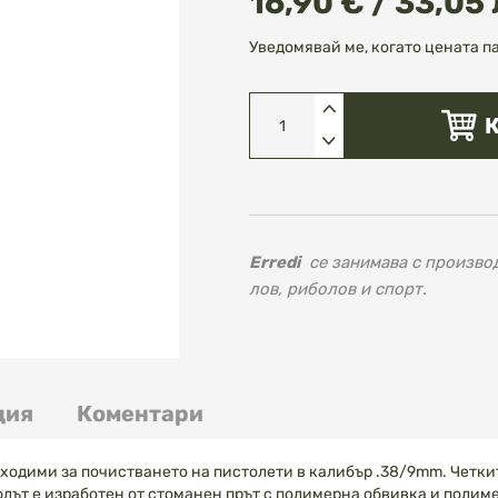
16,90 € / 33,05 
Уведомявай ме, когато цената п
Erredi
се занимава с производ
лов, риболов и спорт.
ция
Коментари
одими за почистването на пистолети в калибър .38/9mm. Четкит
лът е изработен от стоманен прът с полимерна обвивка и полим