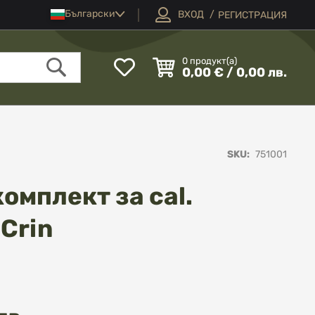
Език
Български
ВХОД
РЕГИСТРАЦИЯ
Моят
0
продукт(а)
0,00 € / 0,00 лв.
списък
Търсене
с
любими
SKU
751001
омплект за cal.
 Crin