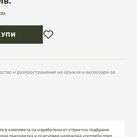
лв.
ада
Добави
КУПИ
в
любими
ство и разпространение на оръжия и аксесоари за
е в комплекта са изработени от стриктно подбрани
ерна ръкохватка и осигурява надеждна употреба през