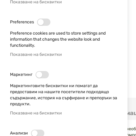
Показване на бисквитки
Preferences
Preference cookies are used to store settings and
information that changes the website look and
functionality.
Показване на бисквитки
Маркетинг
Маркетинговите бисквитки ни помагат да
предоставим на нашите посетители подходящо
съдържание, история на сърфиране и препоръки за
Преминете
продукти.
към
Детайли
Допълнителна информа
Показване на бисквитки
началото
на
галерия
Този компактен комплект съдържа инструментите, необх
със
Анализи
материали осигуряващи дълготрайност на всяка. Шомпо