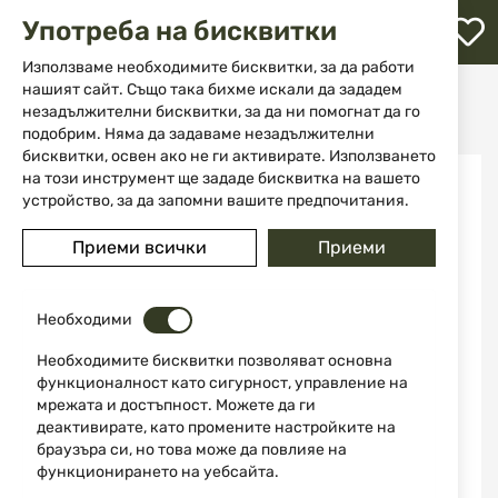
М
Употреба на бисквитки
с
с
Използваме необходимите бисквитки, за да работи
л
нашият сайт. Също така бихме искали да зададем
Начало
Ножове
Ножове с фиксирано острие
незадължителни бисквитки, за да ни помогнат да го
Нож за гъби Morakniv Karl-Johan Svampkniv 12206 Червен
ене
подобрим. Няма да задаваме незадължителни
бисквитки, освен ако не ги активирате. Използването
Преминете
на този инструмент ще зададе бисквитка на вашето
към
устройство, за да запомни вашите предпочитания.
края
на
Приеми всички
Приеми
галерията
на
изображенията
Необходими
Необходимите бисквитки позволяват основна
функционалност като сигурност, управление на
мрежата и достъпност. Можете да ги
деактивирате, като промените настройките на
браузъра си, но това може да повлияе на
функционирането на уебсайта.