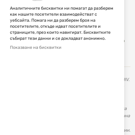
НАЛИЧЕН
Аналитичните бисквитки ни помагат да разберем
21,99 € / 43,01 лв.
как нашите посетители взаимодействат с
уебсайта. Помага ни да разберем броя на
Уведомявай ме, когато цената пада
посетителите, откъде идват посетителите и
страниците, през които навигират. Бисквитките
Доба
събират тези данни и се докладват анонимно.
КУПИ
в
Показване на бисквитки
люб
Разнообразие от ножове на шведската марка MORAKNIV.
Всички остриета на ножовете MORA са изработени от
внимателно подбрани висококачествени стомани.
Заложете на Шведското качество с доказаната марка
ножове на MORAKNIV, изработени от висококачествена
неръждаема стомана. MORA OF SWEDEN AB е съвременна
фирма - производител на ножове, която съчетава
традиционното занаятчийство с най-новите технологии.