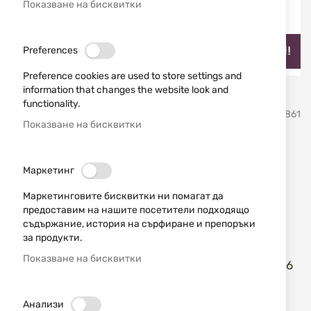
Показване на бисквитки
Preferences
НАЙ-ПРОДАВАН!
Preference cookies are used to store settings and
information that changes the website look and
Преминете
functionality.
MORA
SKU
21861
към
Показване на бисквитки
началото
на
Нож за гъби Morakniv Karl-
галерия
Маркетинг
със
Johan Svampkniv 12206
снимки
Маркетинговите бисквитки ни помагат да
Червен
предоставим на нашите посетители подходящо
съдържание, история на сърфиране и препоръки
Добави мнение
за продукти.
рейтинг:
Показване на бисквитки
Нож за гъби Morakniv Karl-Johan Svampkniv 12206
Червен
Анализи