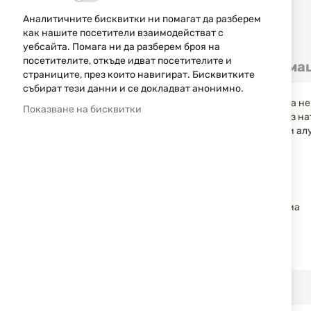
Аналитичните бисквитки ни помагат да разберем
как нашите посетители взаимодействат с
Преминете
уебсайта. Помага ни да разберем броя на
към
посетителите, откъде идват посетителите и
Детайли
Допълнителна информа
началото
страниците, през които навигират. Бисквитките
на
събират тези данни и се докладват анонимно.
галерия
Острието на ножа е изработено от висококачествена н
Показване на бисквитки
със
използва двустранният флипер на острието или чрез на
снимки
състои от стоманени вложки, върху които има черни а
Спецификации:
Материал на острието: 8Cr13MoV
Дължина на острието: 7.5 cm
Форма на острието: Drop Point
Материал на ръкохватката: стомана, алуминий и гума
Дължина на ръкохватката: 10.5 cm
Обща дължина: 18 cm
Тегло: 115 g
RELATED PRODUCTS