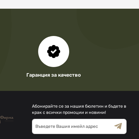
Гаранция за качество
Абонирайте се за нашия бюлетин и бъдете в
крак с всички промоции и новини!
Абонирай
се
за
Общи условия
Декларацията за