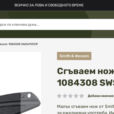
ВСИЧКО ЗА ЛОВА И СВОБОДНОТО ВРЕМЕ
Wesson 1084308 SWSA1101CP
Smith & Wesson
Сгъваем нож
1084308 SW
Добави мнение
рейтинг:
Малък сгъваем нож от Smit
за ежедневна употреба.
Им