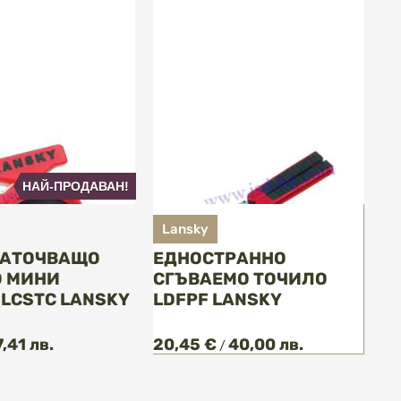
НАЙ-ПРОДАВАН!
Lansky
L
НАТОЧВАЩО
ЕДНОСТРАННО
К
 МИНИ
СГЪВАЕМО ТОЧИЛО
М
LCSTC LANSKY
LDFPF LANSKY
L
7,41 лв.
20,45 €
40,00 лв.
3,
/