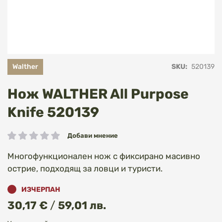
Преминете
Walther
SKU
520139
към
началото
на
Нож WALTHER All Purpose
галерия
със
Knife 520139
снимки
Добави мнение
рейтинг:
Многофункционален нож с фиксирано масивно
острие, подходящ за ловци и туристи.
ИЗЧЕРПАН
30,17 €
/
59,01 лв.