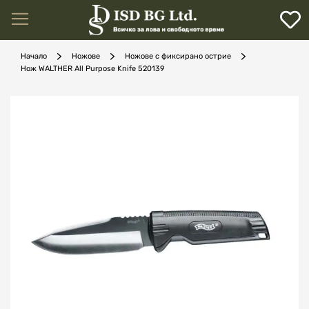
М
с
с
л
Начало
Ножове
Ножове с фиксирано острие
Нож WALTHER All Purpose Knife 520139
ене
Преминете
към
края
на
галерията
на
изображенията