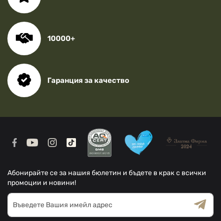
10000+
Гаранция за качество
Абонирайте се за нашия бюлетин и бъдете в крак с всички
промоции и новини!
Абонирай
се
за
Общи условия
Декларацията за поверителност