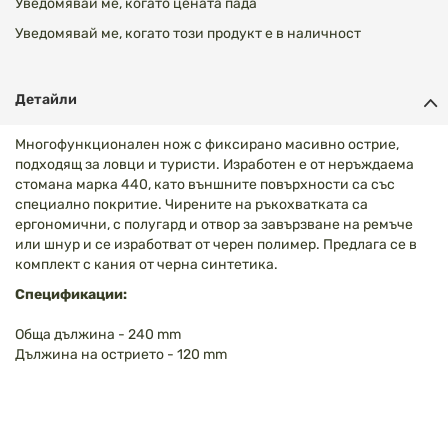
Уведомявай ме, когато цената пада
Уведомявай ме, когато този продукт е в наличност
Детайли
Многофункционален нож с фиксирано масивно острие,
подходящ за ловци и туристи. Изработен е от неръждаема
стомана марка 440, като външните повърхности са със
специално покритие. Чирените на ръкохватката са
ергономични, с полугард и отвор за завързване на ремъче
или шнур и се изработват от черен полимер. Предлага се в
комплект с кания от черна синтетика.
Спецификации:
Обща дължина - 240 mm
Дължина на острието - 120 mm