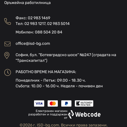
Оръжейна работилница
Факс:
02 983 1469
Тел:
02 983 1217
,
02 983 5014
Мобилен:
088 504 20 84
office@isd-bg.com
София, бул. "Ботевградско шосе" №247 (сградата на
"Транскапитал")
РАБОТНО ВРЕМЕ НА МАГАЗИНА:
Понеделник - Петък: 09.00 - 18.30 ч.
Събота: 10.00 - 16.00 ч. Неделя - почивен ден
Електронен магазин
разработен и поддържан
от
©2026 г. ISD-bg.com. Всички права запазени.