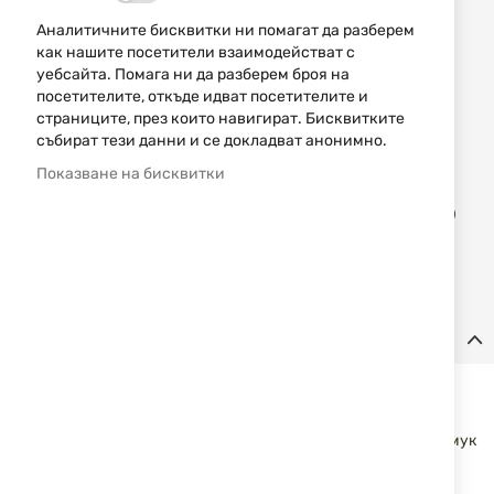
Уведомявай ме, когато цената пада
Аналитичните бисквитки ни помагат да разберем
как нашите посетители взаимодействат с
Размер
уебсайта. Помага ни да разберем броя на
S
M
L
XL
XXL
XXXL
4XL
5XL
посетителите, откъде идват посетителите и
страниците, през които навигират. Бисквитките
6XL
събират тези данни и се докладват анонимно.
Показване на бисквитки
Доба
КУПИ
в
люб
Детайли
Тениска US Hunter Orange 00105K MFH
Класическа тениска в US стил, подходяща за outdoor
активности, лов и ежедневно носене. Изработена е от памук
с подсилена яка за по-добра издръжливост при употреба.