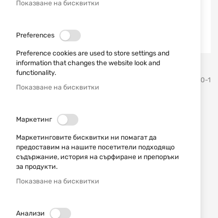
Показване на бисквитки
Preferences
Preference cookies are used to store settings and
information that changes the website look and
Преминете
functionality.
MFH
SKU
581230-1
към
Показване на бисквитки
началото
на
Тениска US Hunter Orange
галерия
Маркетинг
със
00105K MFH
снимки
Маркетинговите бисквитки ни помагат да
предоставим на нашите посетители подходящо
Добави мнение
рейтинг:
съдържание, история на сърфиране и препоръки
за продукти.
Тениска US Hunter Orange 00105K MFH
Показване на бисквитки
НАЛИЧЕН
15,90 € / 31,10 лв.
Анализи