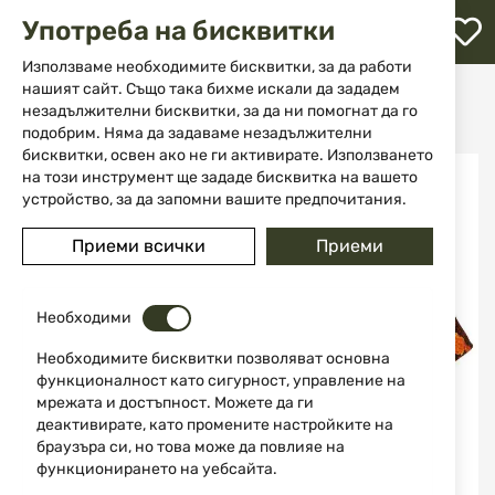
М
Употреба на бисквитки
с
с
Използваме необходимите бисквитки, за да работи
л
нашият сайт. Също така бихме искали да зададем
Начало
Облекла и обувки
Тениски
незадължителни бисквитки, за да ни помогнат да го
Тениска US Hunter Orange 00105K MFH
ене
подобрим. Няма да задаваме незадължителни
бисквитки, освен ако не ги активирате. Използването
Преминете
на този инструмент ще зададе бисквитка на вашето
НОВО
към
устройство, за да запомни вашите предпочитания.
края
на
Приеми всички
Приеми
галерията
на
изображенията
Необходими
Необходимите бисквитки позволяват основна
функционалност като сигурност, управление на
мрежата и достъпност. Можете да ги
деактивирате, като промените настройките на
браузъра си, но това може да повлияе на
функционирането на уебсайта.