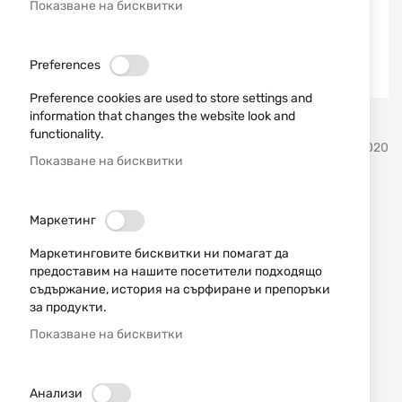
Показване на бисквитки
Preferences
Preference cookies are used to store settings and
information that changes the website look and
Преминете
functionality.
HKS
SKU
90020
към
Показване на бисквитки
началото
на
Спийдлоудер за пистолет
галерия
Маркетинг
със
HKS 22S
снимки
Маркетинговите бисквитки ни помагат да
предоставим на нашите посетители подходящо
Добави мнение
рейтинг:
съдържание, история на сърфиране и препоръки
за продукти.
Спийдлоудер "HKS" за изключително бързо и
лесно зареждане на пистолет. Калибър 22LR
Показване на бисквитки
НАЛИЧЕН
Анализи
2,56 € / 5,01 лв.