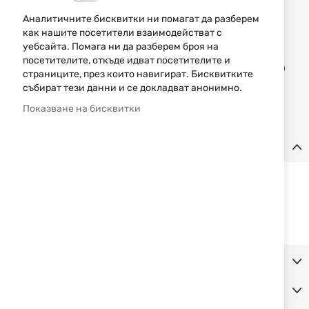
Аналитичните бисквитки ни помагат да разберем
Уведомявай ме, когато цената пада
как нашите посетители взаимодействат с
уебсайта. Помага ни да разберем броя на
Доба
посетителите, откъде идват посетителите и
КУПИ
в
страниците, през които навигират. Бисквитките
люб
събират тези данни и се докладват анонимно.
Показване на бисквитки
Детайли
Спийдлоудер за пистолет HKS 22S - калибър .22LR
Подходящ за пистолети модел:
S&W 41, 422, 622, 2213, 2214
Допълнителна информация
Коментари