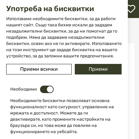
М
Употреба на бисквитки
с
с
Използваме необходимите бисквитки, за да работи
л
нашият сайт. Също така бихме искали да зададем
Начало
Аксесоари и части за оръжие
Спийдлоудъри
незадължителни бисквитки, за да ни помогнат да го
Спийдлоудъри за пистолети
Спийдлоудер за пистолет HKS 22S
ене
подобрим. Няма да задаваме незадължителни
бисквитки, освен ако не ги активирате. Използването
Преминете
на този инструмент ще зададе бисквитка на вашето
към
устройство, за да запомни вашите предпочитания.
края
на
Приеми всички
Приеми
галерията
на
изображенията
Необходими
Необходимите бисквитки позволяват основна
функционалност като сигурност, управление на
мрежата и достъпност. Можете да ги
деактивирате, като промените настройките на
браузъра си, но това може да повлияе на
функционирането на уебсайта.