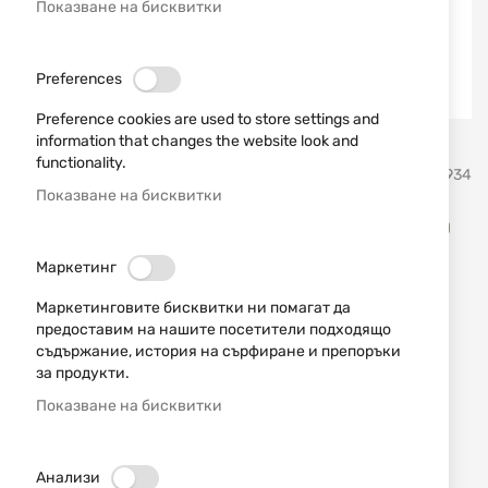
Показване на бисквитки
Preferences
Preference cookies are used to store settings and
Преминете
information that changes the website look and
Outdoor Edge Американски ножове - Аутдоор ейдж
към
functionality.
началото
SKU
20934
на
Показване на бисквитки
галерия
Сгъваем ловен нож GHB-50
със
снимки
OUTDOOR EDGE
Маркетинг
Маркетинговите бисквитки ни помагат да
Добави мнение
рейтинг:
предоставим на нашите посетители подходящо
съдържание, история на сърфиране и препоръки
Сгъваем ловен нож GHB-50 OUTDOOR EDGE
за продукти.
Показване на бисквитки
ИЗЧЕРПАН
28,12 € / 55,00 лв.
Анализи
Уведомявай ме, когато цената пада