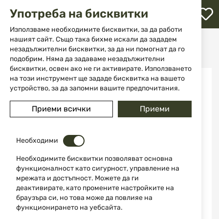
М
Употреба на бисквитки
с
с
Използваме необходимите бисквитки, за да работи
л
нашият сайт. Също така бихме искали да зададем
Начало
Ножове
Сгъваеми ножове
незадължителни бисквитки, за да ни помогнат да го
Сгъваем ловен нож GHB-50 OUTDOOR EDGE
ене
подобрим. Няма да задаваме незадължителни
бисквитки, освен ако не ги активирате. Използването
Преминете
на този инструмент ще зададе бисквитка на вашето
към
устройство, за да запомни вашите предпочитания.
края
на
Приеми всички
Приеми
галерията
на
изображенията
Необходими
Необходимите бисквитки позволяват основна
функционалност като сигурност, управление на
мрежата и достъпност. Можете да ги
деактивирате, като промените настройките на
браузъра си, но това може да повлияе на
функционирането на уебсайта.