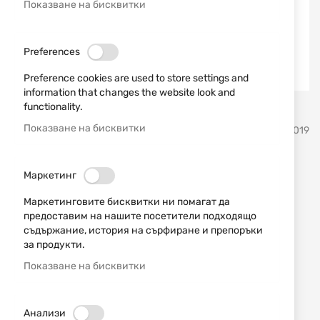
Показване на бисквитки
Preferences
Preference cookies are used to store settings and
information that changes the website look and
functionality.
Преминете
Показване на бисквитки
Spoton
SKU
550019
към
началото
на
Сачми SPOTON 4.5 mm
галерия
Маркетинг
със
Sniper 1.10g 175 бр
Маркетинговите бисквитки ни помагат да
снимки
предоставим на нашите посетители подходящо
съдържание, история на сърфиране и препоръки
Добави мнение
рейтинг:
за продукти.
Сачми SPOTON 4.5 mm Sniper 1.10g 175 бр
Показване на бисквитки
НАЛИЧЕН
3,57 € / 6,98 лв.
Анализи