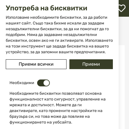
М
Употреба на бисквитки
с
с
Използваме необходимите бисквитки, за да работи
л
нашият сайт. Също така бихме искали да зададем
Начало
Боеприпаси
незадължителни бисквитки, за да ни помогнат да го
Боеприпаси за въздушно оръжие
ене
Сачми SPOTON 4.5 mm Sniper 1.10g 175 бр
подобрим. Няма да задаваме незадължителни
бисквитки, освен ако не ги активирате. Използването
на този инструмент ще зададе бисквитка на вашето
Преминете
устройство, за да запомни вашите предпочитания.
към
края
Приеми всички
Приеми
на
галерията
на
изображенията
Необходими
Необходимите бисквитки позволяват основна
функционалност като сигурност, управление на
мрежата и достъпност. Можете да ги
деактивирате, като промените настройките на
браузъра си, но това може да повлияе на
функционирането на уебсайта.