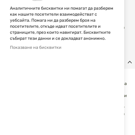
Уведомявай ме, когато цената пада
Аналитичните бисквитки ни помагат да разберем
как нашите посетители взаимодействат с
уебсайта. Помага ни да разберем броя на
Доба
посетителите, откъде идват посетителите и
КУПИ
в
страниците, през които навигират. Бисквитките
люб
събират тези данни и се докладват анонимно.
Показване на бисквитки
Детайли
Сачми SPOTON 4.5 mm Sniper 1.10g 175 бр
Sniper 16.97 gr Premium за калибър 4.5 mm. Предназначен за
най-мощните въздушни пушки във версията FAC (без
ограничение на енергията) за прецизна стрелба на големи
дистанции (нечувствителни към пориви на вятъра) 50 m,
100 m или дори 200 метра. Изключително благоприятният
балистичен коефициент BC (Ballistic Coefficient) осигурява
равна траектория и отлично задържане на енергия.
Опаковка 175 бр.
Спецификации: