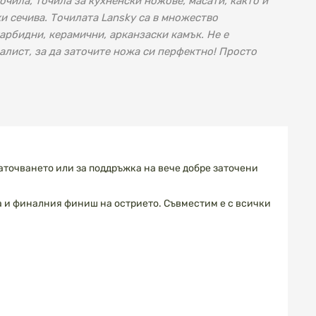
чила, точила за кухненски ножове, масати, както и
и сечива. Точилата Lansky са в множество
арбидни, керамични, арканзаски камък. Не е
лист, за да заточите ножа си перфектно! Просто
аточването или за поддръжка на вече добре заточени
ва и финалния финиш на острието. Съвместим е с всички