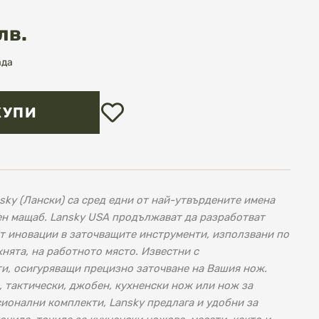
лв.
ада
Добави
КУПИ
в
любими
ky (Лански) са сред едни от най-утвърдените имена
ен мащаб. Lansky USA продължават да разработват
т иновации в заточващите инструменти, използвани по
ухнята, на работното място. Известни с
и, осигуряващи прецизно заточване на Вашия нож.
, тактически, джобен, кухненски нож или нож за
ионални комплекти, Lansky предлага и удобни за