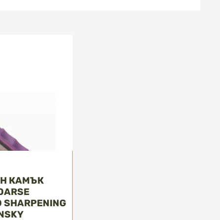
ЕН КАМЪК
OARSE
 SHARPENING
NSKY