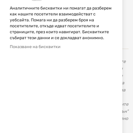
Аналитичните бисквитки ни помагат да разберем
Уведомявай ме, когато цената пада
как нашите посетители взаимодействат с
уебсайта. Помага ни да разберем броя на
Добави
НАПРАВИ
посетителите, откъде идват посетителите и
в
ЗАПИТВАНЕ
страниците, през които навигират. Бисквитките
любими
събират тези данни и се докладват анонимно.
Показване на бисквитки
В нашия магазин с марката
Smith&Wesson
ще намерите
висококачествени револвери и пистолети, карабини и
пушки. Голяма гама от оригинални тактически ножове
Smith & Wesson, ловни ножове, ножове за всекидневна
употреба и аксесоари. Американската оръжейна фирма
„Смит и Уесън” Smith & Wesson не се нуждае от
представяне, тъй като повече от век и половина нейните
револвери и пистолети шестват по света. "Смит и Уесън"
е световен лидер в производството на късо огнестрелно
оръжие.