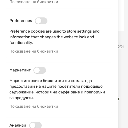
Показване на бисквитки
Preferences
Preference cookies are used to store settings and
information that changes the website look and
Преминете
functionality.
Smith & Wesson
SKU
170231
към
Показване на бисквитки
началото
на
Револвер модел 500
галерия
Маркетинг
със
HUNTER "Смит и Уесън"
снимки
Маркетинговите бисквитки ни помагат да
предоставим на нашите посетители подходящо
Добави мнение
рейтинг:
съдържание, история на сърфиране и препоръки
за продукти.
С Модел 500 се слага началото на поредицата от
суперголеми револвери.
Показване на бисквитки
НАЛИЧЕН
Анализи
2704,73 € / 5289,99 лв.