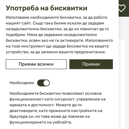
М
Употреба на бисквитки
с
с
Използваме необходимите бисквитки, за да работи
л
нашият сайт. Също така бихме искали да зададем
Начало
Оръжие
Късо нарезно оръжие
незадължителни бисквитки, за да ни помогнат да го
Револвери
Револвер модел 500 HUNTER "Смит и Уесън"
ене
подобрим. Няма да задаваме незадължителни
бисквитки, освен ако не ги активирате. Използването
Преминете
на този инструмент ще зададе бисквитка на вашето
към
устройство, за да запомни вашите предпочитания.
края
на
Приеми всички
Приеми
галерията
на
изображенията
Необходими
Необходимите бисквитки позволяват основна
функционалност като сигурност, управление на
мрежата и достъпност. Можете да ги
деактивирате, като промените настройките на
браузъра си, но това може да повлияе на
функционирането на уебсайта.