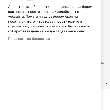
Промоцията важи до 08.08.2026 или до изчерпване на
Аналитичните бисквитки ни помагат да разберем
количествата.
как нашите посетители взаимодействат с
уебсайта. Помага ни да разберем броя на
Доба
посетителите, откъде идват посетителите и
КУПИ
в
страниците, през които навигират. Бисквитките
люб
събират тези данни и се докладват анонимно.
Показване на бисквитки
ATA KALIP са водеща марка, която произвежда
висококачествени аксесоари за тунинговане на оръжия
като приклади, ложи, полуложи, ръкохватки и релси.
Детайли
Пластмасова полуложа за АК, произведена от фирма ATA
Kalip. Може да се направи комплект с
ложа на ATA Kalip
.
Цвят: черен