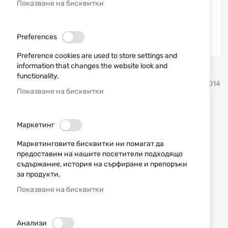
Показване на бисквитки
Preferences
Preference cookies are used to store settings and
information that changes the website look and
Преминете
functionality.
ATA KALIP
SKU
800014
към
Показване на бисквитки
началото
на
Полуложа за АК АТА Kalip
галерия
Маркетинг
със
снимки
Добави мнение
рейтинг:
Маркетинговите бисквитки ни помагат да
предоставим на нашите посетители подходящо
Полуложа за АК АТА Kalip
съдържание, история на сърфиране и препоръки
за продукти.
НАЛИЧЕН
Показване на бисквитки
9,00 € / 17,60 лв.
12,78 € / 25,00 лв.
Уведомявай ме, когато цената пада
Анализи