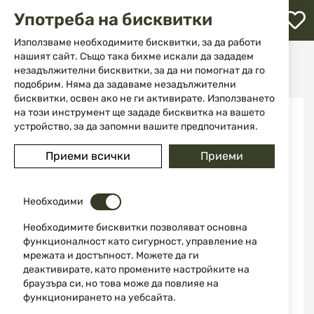
М
Употреба на бисквитки
с
с
Използваме необходимите бисквитки, за да работи
л
нашият сайт. Също така бихме искали да зададем
Начало
Аксесоари и части за оръжие
незадължителни бисквитки, за да ни помогнат да го
Ложи и полуложи
Полуложа за АК АТА Kalip
ене
подобрим. Няма да задаваме незадължителни
бисквитки, освен ако не ги активирате. Използването
Преминете
на този инструмент ще зададе бисквитка на вашето
-30%
към
устройство, за да запомни вашите предпочитания.
края
на
Приеми всички
Приеми
галерията
на
изображенията
Необходими
Необходимите бисквитки позволяват основна
функционалност като сигурност, управление на
мрежата и достъпност. Можете да ги
деактивирате, като промените настройките на
браузъра си, но това може да повлияе на
функционирането на уебсайта.