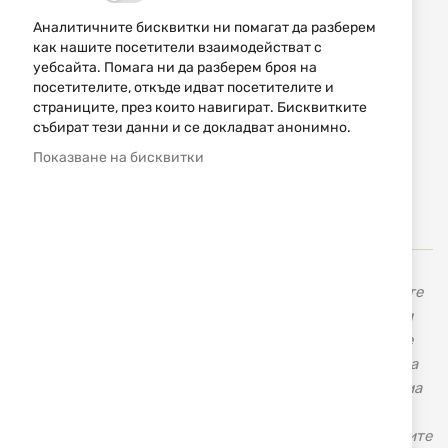
ИЗЧЕРПАН
Аналитичните бисквитки ни помагат да разберем
1733,28 € / 3390,00 лв.
как нашите посетители взаимодействат с
уебсайта. Помага ни да разберем броя на
посетителите, откъде идват посетителите и
Уведомявай ме, когато цената пада
страниците, през които навигират. Бисквитките
Уведомявай ме, когато този продукт е в наличност
събират тези данни и се докладват анонимно.
Показване на бисквитки
Добави
НАПРАВИ
в
ЗАПИТВАНЕ
любими
В нашия магазин с марката
Smith&Wesson
ще намерите
висококачествени револвери и пистолети, карабини и
пушки. Голяма гама от оригинални тактически ножове
Smith & Wesson, ловни ножове, ножове за всекидневна
употреба и аксесоари. Американската оръжейна фирма
„Смит и Уесън” Smith & Wesson не се нуждае от
представяне, тъй като повече от век и половина нейните