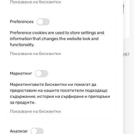
Показване на бисквитки
Preferences
Preference cookies are used to store settings and
information that changes the website look and
functionality.
Преминете
Показване на бисквитки
Smith & Wesson
SKU
13987
към
началото
на
Пистолет Smith & Wesson
галерия
Маркетинг
със
MP9 M2.0 4.22" Metal Carry
Маркетинговите бисквитки ни помагат да
снимки
предоставим на нашите посетители подходящо
Comp cal. 9х19
съдържание, история на сърфиране и препоръки
за продукти.
Добави мнение
рейтинг:
Показване на бисквитки
Пистолет Smith & Wesson MP9 M2.0 4.22" Metal
Carry Comp cal. 9х19 Performance Center
Анализи