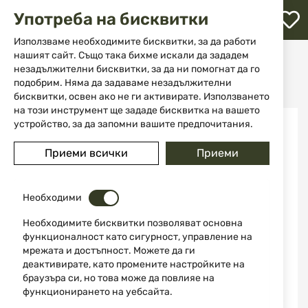
М
Употреба на бисквитки
с
с
Използваме необходимите бисквитки, за да работи
л
нашият сайт. Също така бихме искали да зададем
Начало
Оръжие
Късо нарезно оръжие
незадължителни бисквитки, за да ни помогнат да го
Пистолети
ене
Пистолет Smith & Wesson MP9 M2.0 4.22" Metal Carry Comp cal. 9х19
подобрим. Няма да задаваме незадължителни
бисквитки, освен ако не ги активирате. Използването
на този инструмент ще зададе бисквитка на вашето
Преминете
устройство, за да запомни вашите предпочитания.
към
края
Приеми всички
Приеми
на
галерията
на
изображенията
Необходими
Необходимите бисквитки позволяват основна
функционалност като сигурност, управление на
мрежата и достъпност. Можете да ги
деактивирате, като промените настройките на
браузъра си, но това може да повлияе на
функционирането на уебсайта.