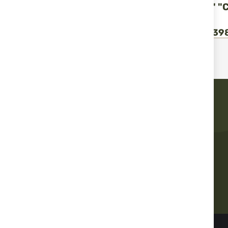
1911SC 45 ACP "СМИТ И
SW1911TA/ 5" "
УЕСЪН"
УЕСЪН"
2 555,95 €
4 999,00 лв.
2 249,17 €
4 398
/
/
Бърза доставка