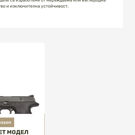
 дали са изработени от неръждаема или въглеродна
ство и изключителна устойчивост.
esson
ЕТ МОДЕЛ