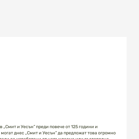
„Смит и Уесън” преди повече от 125 години и
 могат днес „Смит и Уесън” да предложат това огромно