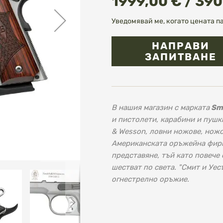
1999,00 € / 390
Уведомявай ме, когато цената п
НАПРАВИ
ЗАПИТВАНЕ
В нашия магазин с марката
Sm
и пистолети, карабини и пушк
& Wesson, ловни ножове, ножо
Американската оръжейна фирма
представяне, тъй като повече
шестват по света. "Смит и Уес
огнестрелно оръжие.