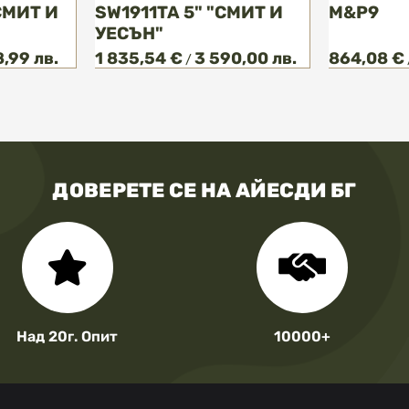
СМИТ И
SW1911TA 5" "СМИТ И
М&P9
УЕСЪН"
,99 лв.
1 835,54 €
3 590,00 лв.
864,08 €
/
ДОВЕРЕТЕ СЕ НА АЙЕСДИ БГ
Над 20г. Опит
10000+