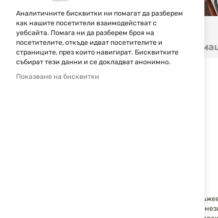
Аналитичните бисквитки ни помагат да разберем
как нашите посетители взаимодействат с
Преминете
уебсайта. Помага ни да разберем броя на
към
посетителите, откъде идват посетителите и
Детайли
Допълнителна информа
началото
страниците, през които навигират. Бисквитките
на
събират тези данни и се докладват анонимно.
галерия
Спецификации:
Показване на бисквитки
със
снимки
Модел: SW1911
Калибър: .45ACP
Вместимост на пълнителя: 8+1 патрона
Дължина на цевта: 127 mm (5")
Mерни прибори: White Dot, White 2-Dot
Ръкохватка: с чирени от дърво
Рама: голяма
Покритие: стомана мат
Обща дължина - 221 mm (8,7")
Материал рама: неръждаема стомана
Тегло: 1,128 g (39,8 oz)
Създател на прочутия Модел 1911 е известният оръжеен
конструирал над 100 модела стрелкови оръжия. От онези