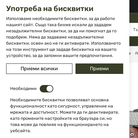
02 983 5014
office@isd-bg.com
Употреба на бисквитки
Прескачане
към
Използваме необходимите бисквитки, за да работи
съдържанието
нашият сайт. Също така бихме искали да зададем
МЕНЮ
незадължителни бисквитки, за да ни помогнат да го
подобрим. Няма да задаваме незадължителни
бисквитки, освен ако не ги активирате. Използването
на този инструмент ще зададе бисквитка на вашето
Начало
Оръжие
Късо нарезно оръжие
Пистолети
П
устройство, за да запомни вашите предпочитания.
Преминете
Приеми всички
Приеми
към
края
на
Необходими
галерията
на
Необходимите бисквитки позволяват основна
изображенията
функционалност като сигурност, управление на
мрежата и достъпност. Можете да ги деактивирате,
като промените настройките на браузъра си, но
това може да повлияе на функционирането на
уебсайта.