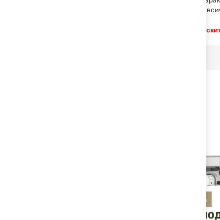
разнообразие от материали, покрития и уникални хара
стомана, или от лека алуминиево-скандиева сплав, вси
Този продукт може да бъде закупен само в търговскит
СВЪРЗАНИ ПРОДУКТИ
Smith & Wesson
Smith & Wesson
ПИСТОЛЕТ МОДЕЛ
ПИСТОЛЕТ МО