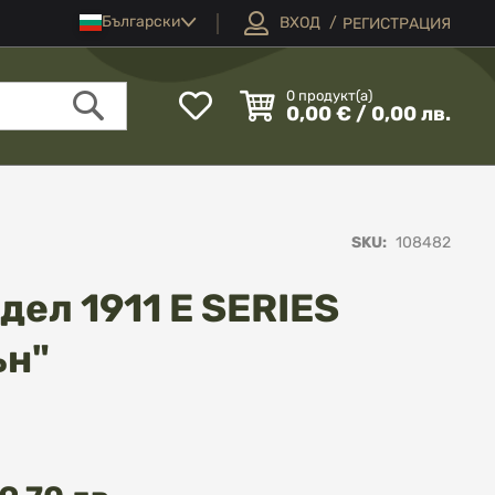
Език
Български
ВХОД
РЕГИСТРАЦИЯ
Моят
0
продукт(а)
0,00 € / 0,00 лв.
списък
Търсене
с
любими
SKU
108482
дел 1911 E SERIES
ън"