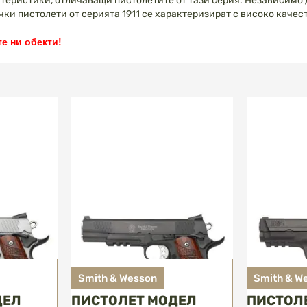
ктеристики, отличаващи пистолетите от тази серия. Независимо
чки пистолети от серията 1911 се характеризират с високо каче
е ни обекти!
Smith & Wesson
Smith & W
ДЕЛ
ПИСТОЛЕТ МОДЕЛ
ПИСТОЛ