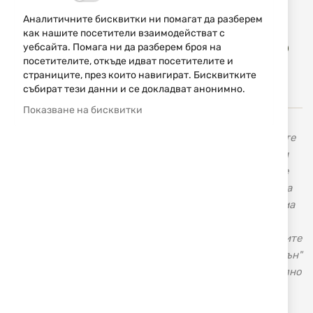
Уведомявай ме, когато цената пада
Аналитичните бисквитки ни помагат да разберем
как нашите посетители взаимодействат с
Доба
уебсайта. Помага ни да разберем броя на
КУПИ
в
посетителите, откъде идват посетителите и
люб
страниците, през които навигират. Бисквитките
събират тези данни и се докладват анонимно.
Показване на бисквитки
В нашия магазин с марката
Smith&Wesson
ще намерите
висококачествени револвери и пистолети, карабини и
пушки. Голяма гама от оригинални тактически ножове
Smith & Wesson, ловни ножове, ножове за всекидневна
употреба и аксесоари. Американската оръжейна фирма
„Смит и Уесън” Smith & Wesson не се нуждае от
представяне, тъй като повече от век и половина нейните
револвери и пистолети шестват по света. "Смит и Уесън"
е световен лидер в производството на късо огнестрелно
оръжие.