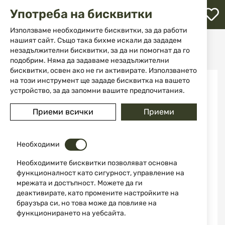
М
Употреба на бисквитки
с
с
Използваме необходимите бисквитки, за да работи
л
нашият сайт. Също така бихме искали да зададем
Начало
Ножове
Сгъваеми ножове
незадължителни бисквитки, за да ни помогнат да го
Сгъваем нож модел CК6АEU Smith&Wesson
ене
подобрим. Няма да задаваме незадължителни
бисквитки, освен ако не ги активирате. Използването
Преминете
на този инструмент ще зададе бисквитка на вашето
към
устройство, за да запомни вашите предпочитания.
края
на
Приеми всички
Приеми
галерията
на
изображенията
Необходими
Необходимите бисквитки позволяват основна
функционалност като сигурност, управление на
мрежата и достъпност. Можете да ги
деактивирате, като промените настройките на
браузъра си, но това може да повлияе на
функционирането на уебсайта.