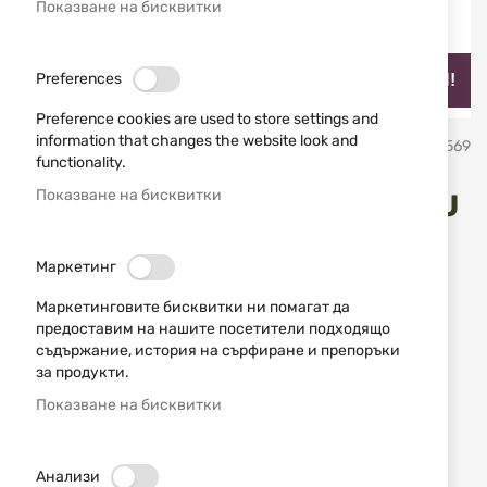
Показване на бисквитки
Preferences
НАЙ-ПРОДАВАН!
Preference cookies are used to store settings and
Преминете
information that changes the website look and
Smith & Wesson
SKU
20569
към
functionality.
началото
на
Показване на бисквитки
Сгъваем нож модел CК6АEU
галерия
със
Smith&Wesson
снимки
Маркетинг
Добави мнение
рейтинг:
Маркетинговите бисквитки ни помагат да
предоставим на нашите посетители подходящо
Сгъваем нож “Smith &Wesson”, серия “Extreme
съдържание, история на сърфиране и препоръки
Ops”, модел CK6А
за продукти.
Показване на бисквитки
НАЛИЧЕН
25,05 € / 48,99 лв.
Анализи