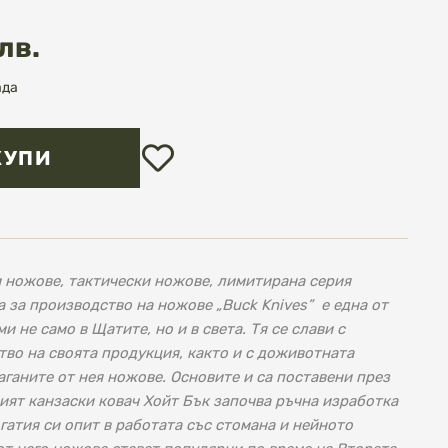
лв.
ада
Добави
КУПИ
в
любими
ни ножове, тактически ножове, лимитирана серия
за производство на ножове „Buck Knives” е една от
 не само в Щатите, но и в света. Тя се слави с
во на своята продукция, както и с доживотната
аганите от нея ножове. Основите и са поставени през
дият канзаски ковач Хойт Бък започва ръчна изработка
гатия си опит в работата със стомана и нейното