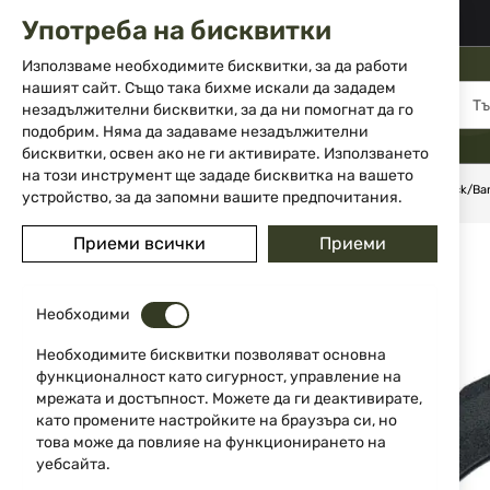
02 983 5014
office@isd-bg.com
Употреба на бисквитки
Прескачане
към
Използваме необходимите бисквитки, за да работи
съдържанието
нашият сайт. Също така бихме искали да зададем
МЕНЮ
незадължителни бисквитки, за да ни помогнат да го
подобрим. Няма да задаваме незадължителни
бисквитки, освен ако не ги активирате. Използването
на този инструмент ще зададе бисквитка на вашето
Начало
Ножове
Сгъваеми ножове
Сгъваем нож - Buck/Ba
устройство, за да запомни вашите предпочитания.
Преминете
Приеми всички
Приеми
към
края
на
Необходими
галерията
на
Необходимите бисквитки позволяват основна
изображенията
функционалност като сигурност, управление на
мрежата и достъпност. Можете да ги деактивирате,
като промените настройките на браузъра си, но
това може да повлияе на функционирането на
уебсайта.