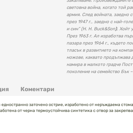
закаляване. Произвежданите о
световна война, когато той р
армия. След войната, заедно с
през 1947 г., заедно с най-гол
и син” (H. H. Buck&Son
)
. Хойт 
През 1963 г. Ал изработва пър
пазара през 1964 г., където п
тласък в развитието на компа
ножове, каквато продължава д
намира в малкото градче Пост
поколение на семейство Бък –
ция
Коментари
с едностранно заточено острие, изработено от неръждаема стома
работена от черна термоустойчива синтетика с отвор за закрепван