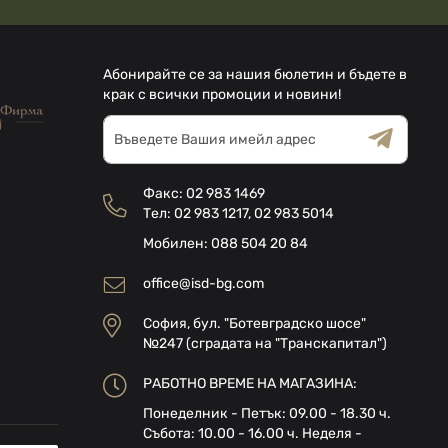
Абонирайте се за нашия бюлетин и бъдете в
крак с всички промоции и новини!
Абонирай
се
за
Общи условия
Декларацията за
нашия
поверителност
Факс:
02 983 1469
е-
Тел:
02 983 1217
,
02 983 5014
бюлетин:
Мобилен:
088 504 20 84
office@isd-bg.com
София, бул. "Ботевградско шосе"
№247 (сградата на "Транскапитал")
РАБОТНО ВРЕМЕ НА МАГАЗИНА:
Понеделник - Петък: 09.00 - 18.30 ч.
Събота: 10.00 - 16.00 ч. Неделя -