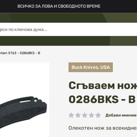
ВСИЧКО ЗА ЛОВА И СВОБОДНОТО ВРЕМЕ
ntam 5763 - 0286BKS - B
Buck Knives, USA
Сгъваем нож
0286BKS - B
Добави мнение
рейтинг:
Олекотен нож за всекиднев