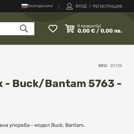
Език
Български
ВХОД
РЕГИСТРАЦИЯ
Моят
0
продукт(а)
0,00 € / 0,00 лв.
списък
Търсене
с
любими
SKU
20138
 - Buck/Bantam 5763 -
на упореба - модел Buck, Bantam.