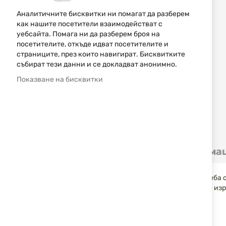
снимки
Аналитичните бисквитки ни помагат да разберем
как нашите посетители взаимодействат с
уебсайта. Помага ни да разберем броя на
посетителите, откъде идват посетителите и
страниците, през които навигират. Бисквитките
събират тези данни и се докладват анонимно.
Показване на бисквитки
Детайли
Допълнителна информа
Голям олекотен сгъваем нож за всекидневна употреба 
позволява това да става с една ръка. Ръкохватката е из
колан от неръждаема стомана.
Спецификации: