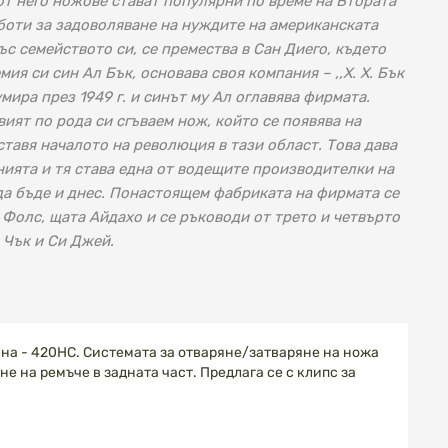
т него ножове стават популярни по време на Втората
аботи за задоволяване на нуждите на американската
ъс семейството си, се премества в Сан Диего, където
емия си син Ал Бък, основава своя компания – ,,Х. Х. Бък
умира през 1949 г. и синът му Ал оглавява фирмата.
вият по рода си сгъваем нож, който се появява на
оставя началото на революция в тази област. Това дава
нията и тя става една от водещите производителки на
а бъде и днес. Понастоящем фабриката на фирмата се
 Фолс, щата Айдахо и се ръководи от трето и четвърто
 Чък и Си Джей.
на - 420НС. Системата за отваряне/затваряне на ножа
е на ремъче в задната част. Предлага се с клипс за