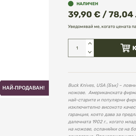
НАЛИЧЕН
39,90 € / 78,04 
Уведомявай ме, когато цената п
Buck Knives, USA (Бък) – лов
НАЙ-ПРОДАВАН!
ножове. Американската фирма 
най-старите и популярни фирми
изключително високото качест
гаранция, която дава за предл
далечната 1902 г., когато мла
на ножове, осланяйки се на бо