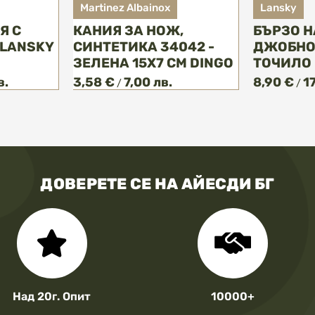
Martinez Albainox
Lansky
Я С
КАНИЯ ЗА НОЖ,
БЪРЗО 
 LANSKY
СИНТЕТИКА 34042 -
ДЖОБНО
ЗЕЛЕНА 15Х7 CM DINGO
ТОЧИЛО 
в.
3,58 €
7,00 лв.
8,90 €
17
/
/
ДОВЕРЕТЕ СЕ НА АЙЕСДИ БГ
Над 20г. Опит
10000+