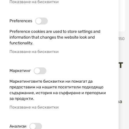
Показване на бисквитки
Preferences
Preference cookies are used to store settings and
Преминете
information that changes the website look and
Buck Knives, USA
SKU
20150
към
functionality.
началото
на
Показване на бисквитки
Ловен нож - Buck/Alpha
галерия
със
Crosslock 5824 - 0183CMSCT
снимки
Маркетинг
- B
Маркетинговите бисквитки ни помагат да
предоставим на нашите посетители подходящо
Добави мнение
рейтинг:
съдържание, история на сърфиране и препоръки
за продукти.
Сгъваем ловен нож с отвертка, предназначена за
Показване на бисквитки
смяна на шокове на ловна пушка.
НАЛИЧЕН
Анализи