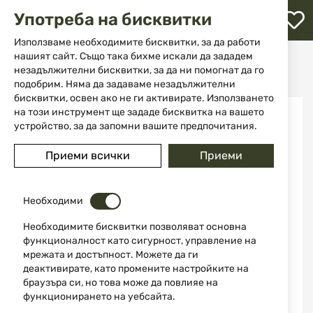
М
Употреба на бисквитки
с
с
Използваме необходимите бисквитки, за да работи
л
нашият сайт. Също така бихме искали да зададем
Начало
Ножове
Сгъваеми ножове
незадължителни бисквитки, за да ни помогнат да го
Ловен нож - Buck/Alpha Crosslock 5824 - 0183CMSCT - B
ене
подобрим. Няма да задаваме незадължителни
бисквитки, освен ако не ги активирате. Използването
Преминете
на този инструмент ще зададе бисквитка на вашето
към
устройство, за да запомни вашите предпочитания.
края
на
Приеми всички
Приеми
галерията
на
изображенията
Необходими
Необходимите бисквитки позволяват основна
функционалност като сигурност, управление на
мрежата и достъпност. Можете да ги
деактивирате, като промените настройките на
браузъра си, но това може да повлияе на
функционирането на уебсайта.