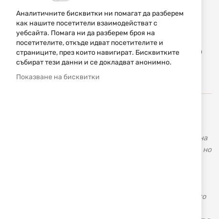
81,30 € / 159,01 лв.
Аналитичните бисквитки ни помагат да разберем
Уведомявай ме, когато цената пада
как нашите посетители взаимодействат с
уебсайта. Помага ни да разберем броя на
посетителите, откъде идват посетителите и
Доба
страниците, през които навигират. Бисквитките
КУПИ
в
събират тези данни и се докладват анонимно.
люб
Показване на бисквитки
Buck Knives, USA (Бък) – ловни ножове, тактически
ножове, лимитирана серия ножове. Американската
фирма за производство на ножове „Buck Knives” е една
от най-старите и популярни фирми не само в Щатите, но
и в света. Тя се слави с изключително високото
качество на своята продукция, както и с доживотната
гаранция, която дава за предлаганите от нея ножове.
Основите и са поставени през далечната 1902 г., когато
младият канзаски ковач Хойт Бък започва ръчна