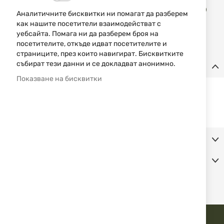
Доба
КУПИ
в
Аналитичните бисквитки ни помагат да разберем
люб
как нашите посетители взаимодействат с
уебсайта. Помага ни да разберем броя на
посетителите, откъде идват посетителите и
страниците, през които навигират. Бисквитките
събират тези данни и се докладват анонимно.
Детайли
Показване на бисквитки
Монтаж за фенер WALTHER комплект от 2 бр. Позволява
монтиране на релса тип "Пикатини" 22мм.
Вътрешен диаметър на "окото": 26 мм. Височина: 37 мм
Допълнителна информация
Коментари