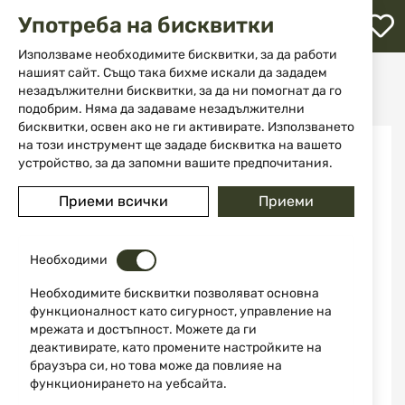
М
Употреба на бисквитки
с
с
Използваме необходимите бисквитки, за да работи
л
нашият сайт. Също така бихме искали да зададем
Начало
Аксесоари и части за оръжие
Монтажи
незадължителни бисквитки, за да ни помогнат да го
Монтаж за оптика / фенер 2 бр. WALTHER
ене
подобрим. Няма да задаваме незадължителни
бисквитки, освен ако не ги активирате. Използването
Преминете
на този инструмент ще зададе бисквитка на вашето
към
устройство, за да запомни вашите предпочитания.
края
на
Приеми всички
Приеми
галерията
на
изображенията
Необходими
Необходимите бисквитки позволяват основна
функционалност като сигурност, управление на
мрежата и достъпност. Можете да ги
деактивирате, като промените настройките на
браузъра си, но това може да повлияе на
функционирането на уебсайта.