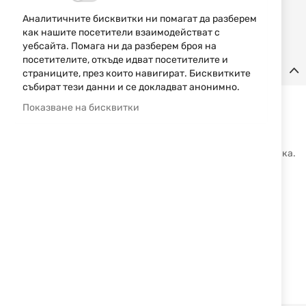
Уведомявай ме, когато цената пада
Аналитичните бисквитки ни помагат да разберем
Уведомявай ме, когато този продукт е в наличност
как нашите посетители взаимодействат с
уебсайта. Помага ни да разберем броя на
посетителите, откъде идват посетителите и
Детайли
страниците, през които навигират. Бисквитките
събират тези данни и се докладват анонимно.
Мачете модел 31637, подходящо за колекционери,
Показване на бисквитки
къмпингари, ловци, риболовци и планинари. Острието е
изработено от неръждаема стомана с черно,
антирефлекторно покритие. Ръкохватката е от ABS
полимер, с удобен захват. Предлага се с калъф от синтетика.
Спецификации:
• Дължина на острието: 41.5 cm
• Материал на острието: неръждаема стомана
• Обща дължина: 53.8 cm
• Материал на ръкохватката: ABS