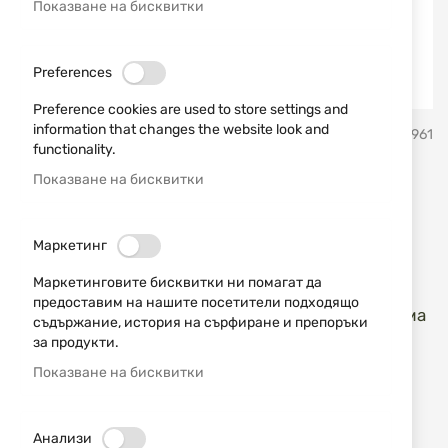
Показване на бисквитки
Preferences
Preference cookies are used to store settings and
Преминете
information that changes the website look and
Martinez Albainox
SKU
20961
към
functionality.
началото
на
Показване на бисквитки
Мачете модел 31637
галерия
със
Martinez Albainox
снимки
Маркетинг
Добави мнение
рейтинг:
Маркетинговите бисквитки ни помагат да
предоставим на нашите посетители подходящо
Мачете Martinez Albainox с острие от неръждаема
съдържание, история на сърфиране и препоръки
стомана моде 31637.
за продукти.
Показване на бисквитки
ИЗЧЕРПАН
25,00 € / 48,90 лв.
Анализи