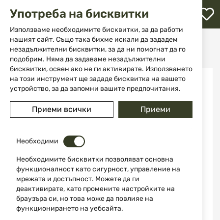
М
Употреба на бисквитки
с
с
Използваме необходимите бисквитки, за да работи
л
нашият сайт. Също така бихме искали да зададем
Начало
Ножове
Инструменти
незадължителни бисквитки, за да ни помогнат да го
Мачете модел 31637 Martinez Albainox
ене
подобрим. Няма да задаваме незадължителни
бисквитки, освен ако не ги активирате. Използването
Преминете
на този инструмент ще зададе бисквитка на вашето
към
устройство, за да запомни вашите предпочитания.
края
на
Приеми всички
Приеми
галерията
на
изображенията
Необходими
Необходимите бисквитки позволяват основна
функционалност като сигурност, управление на
мрежата и достъпност. Можете да ги
деактивирате, като промените настройките на
браузъра си, но това може да повлияе на
функционирането на уебсайта.